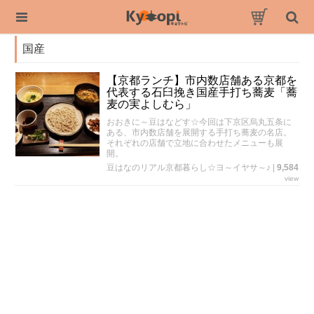
国産
【京都ランチ】市内数店舗ある京都を
代表する石臼挽き国産手打ち蕎麦「蕎
麦の実よしむら」
おおきに～豆はなどす☆今回は下京区烏丸五条に
ある、市内数店舗を展開する手打ち蕎麦の名店。
それぞれの店舗で立地に合わせたメニューも展
開。
豆はなのリアル京都暮らし☆ヨ～イヤサ～♪
|
9,584
view