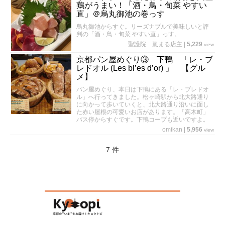
鶏がうまい！「酒・鳥・旬菜 やすい
直」＠烏丸御池の巻っす
烏丸御池からすぐ。リーズナブルで美味しいと評
判の「酒・鳥・旬菜 やすい直」っす。
聖護院 嵐まる店主
|
5,229
view
京都パン屋めぐり③ 下鴨 「レ・ブ
レドオル (Les bl’es d’or) 」 【グル
メ】
パン屋めぐり、本日は下鴨にある「レ・ブレドオ
ル」へ行ってきました。松ヶ崎駅から北大路通り
に向かって歩いていくと、北大路通り沿いに面し
た赤い屋根の可愛いお店があります。「高木町」
バス停からすぐです。下鴨コープも近いですよ。
omikan
|
5,956
view
7 件