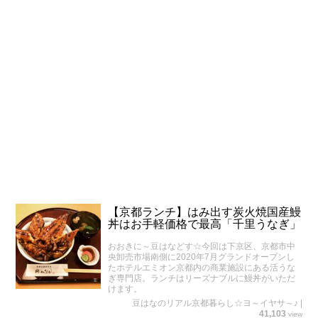
【京都ランチ】はみ出す炭火焼国産鰻
丼はお手軽価格で最高「千里うなぎ」
おおきに～豆はなどす☆今回は下京区、京都市中
央卸売市場南側に2020年7月グランドオープンし
たホテルエミオン京都内の商業施設にある活うな
ぎ専門店。ランチはリーズナブルに鰻丼がいただ
けます。
豆はなのリアル京都暮らし☆ヨ～イヤサ～♪
|
41,103
view