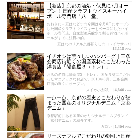
【新店】京都の酒処・伏見に7月オー
プン！ 国産クラフトウイスキーハイ
ボール専門店「八一堂」
おおきに～豆はなどす☆今回は今月6日にオープン
した国産クラフトウイスキーをベースにしたハイ
ボール専門店。自家製強炭酸水で割る銘酒ハイボ
ールがすでに注目の的。
豆はなのリアル京都暮らし☆ヨ～イヤサ～♪
|
12,118
view
イチオシは荒々しいハンバーグ｜三条
会商店街近くの国産素材にこだわった
洋食店「陽食屋３（トレ）」
お店の名前は陽食屋3（トレ）。国産食材にこだわ
ったマニアックなお店で、2018年3月、三条会商
店街の近くにオープン。
スイカ小太郎。
|
4,646
view
一点一点、京都の歴史とこだわりが詰
まった国産のオリジナルデニム「京都
デニム」
京都駅前にある国産のオリジナルデニムブランド
「京都デニム」の紹介です。
ガロン
|
1,454
view
リーズナブルでこだわりの朝引き国産