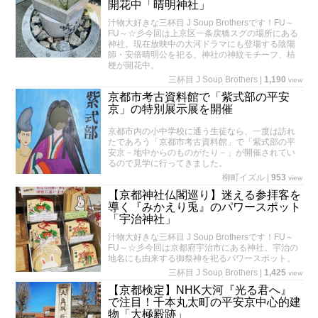
開花中「晴明神社」
汁物大好きな三杯目 J Soup Brothersです！FU～
FU～☆彡今回は上京区一条戻橋スグの場所にある
神社。現在放映中の大河ドラマにも登場する陰陽
師・安倍晴明公を祀る。神社の神紋モチーフ、桔
梗が開花中。
三杯目 J Soup Brothers
|
1,190
view
京都市考古資料館で「紫式部の平安
京」の特別展示展を開催
京都市内の小中学校に通う生徒なら、一度は訪れ
たであろう「京都市考古資料館」で「紫式部の平
安京－地中からのものがたり－」が開催されてい
るので見学に行ってきました。
柳町イズル
|
953
view
【京都神社仏閣巡り】迷える参拝客を
導く『みかえり兎』のパワースポット
「宇治神社」
汁物大好きな三杯目 J Soup Brothersです！FU～
FU～☆彡今回は京都府宇治市にある神社。宇治の
地名にも由来する御祭神を祀るパワースポット。
三杯目 J Soup Brothers
|
1,425
view
【京都検定】NHK大河『光る君へ』
で注目！千本丸太町の平安京中心的建
物「大極殿跡」