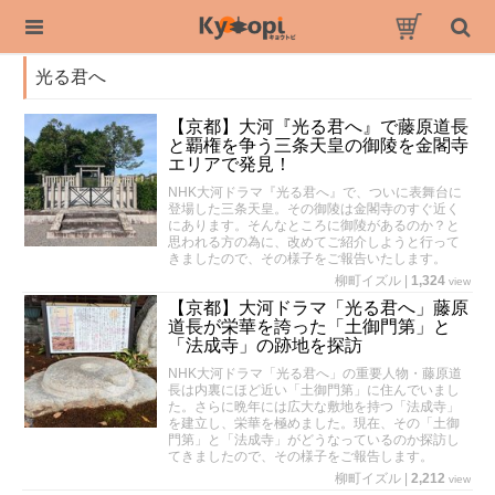
光る君へ
【京都】大河『光る君へ』で藤原道長
と覇権を争う三条天皇の御陵を金閣寺
エリアで発見！
NHK大河ドラマ『光る君へ』で、ついに表舞台に
登場した三条天皇。その御陵は金閣寺のすぐ近く
にあります。そんなところに御陵があるのか？と
思われる方の為に、改めてご紹介しようと行って
きましたので、その様子をご報告いたします。
柳町イズル
|
1,324
view
【京都】大河ドラマ「光る君へ」藤原
道長が栄華を誇った「土御門第」と
「法成寺」の跡地を探訪
NHK大河ドラマ「光る君へ」の重要人物・藤原道
長は内裏にほど近い「土御門第」に住んでいまし
た。さらに晩年には広大な敷地を持つ「法成寺」
を建立し、栄華を極めました。現在、その「土御
門第」と「法成寺」がどうなっているのか探訪し
てきましたので、その様子をご報告します。
柳町イズル
|
2,212
view