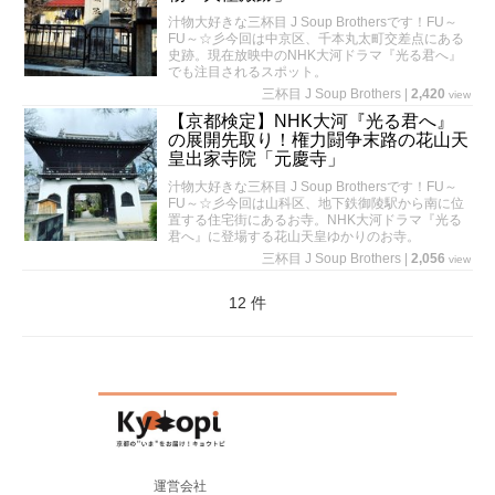
汁物大好きな三杯目 J Soup Brothersです！FU～
FU～☆彡今回は中京区、千本丸太町交差点にある
史跡。現在放映中のNHK大河ドラマ『光る君へ』
でも注目されるスポット。
三杯目 J Soup Brothers
|
2,420
view
【京都検定】NHK大河『光る君へ』
の展開先取り！権力闘争末路の花山天
皇出家寺院「元慶寺」
汁物大好きな三杯目 J Soup Brothersです！FU～
FU～☆彡今回は山科区、地下鉄御陵駅から南に位
置する住宅街にあるお寺。NHK大河ドラマ『光る
君へ』に登場する花山天皇ゆかりのお寺。
三杯目 J Soup Brothers
|
2,056
view
12 件
運営会社