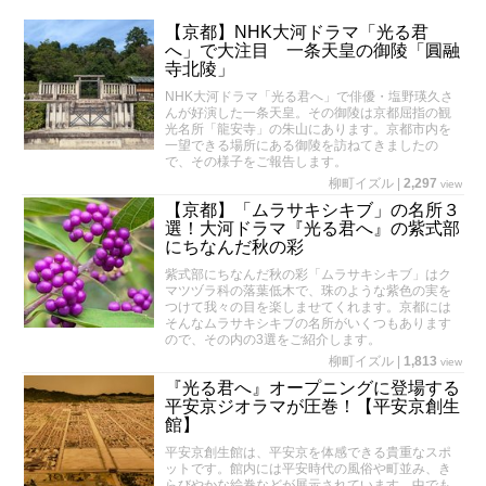
【京都】NHK大河ドラマ「光る君
へ」で大注目 一条天皇の御陵「圓融
寺北陵」
NHK大河ドラマ「光る君へ」で俳優・塩野瑛久さ
んが好演した一条天皇。その御陵は京都屈指の観
光名所「龍安寺」の朱山にあります。京都市内を
一望できる場所にある御陵を訪ねてきましたの
で、その様子をご報告します。
柳町イズル
|
2,297
view
【京都】「ムラサキシキブ」の名所３
選！大河ドラマ『光る君へ』の紫式部
にちなんだ秋の彩
紫式部にちなんだ秋の彩「ムラサキシキブ」はク
マツヅラ科の落葉低木で、珠のような紫色の実を
つけて我々の目を楽しませてくれます。京都には
そんなムラサキシキブの名所がいくつもあります
ので、その内の3選をご紹介します。
柳町イズル
|
1,813
view
『光る君へ』オープニングに登場する
平安京ジオラマが圧巻！【平安京創生
館】
平安京創生館は、平安京を体感できる貴重なスポ
ットです。館内には平安時代の風俗や町並み、き
らびやかな絵巻などが展示されています。中でも