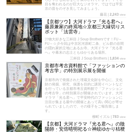
目を奪われるのが巨大なジオラマ。ではでは平安
京の昔をのぞき見してみましょう。
藤花
|
2,243
view
【京都ツウ】大河ドラマ『光る君へ』
藤原兼家の終焉地☆京都三大縁切りス
ポット「法雲寺」
汁物大好きな三杯目 J Soup Brothersです！FU～
FU～☆彡今回は中京区河原町二条、ビル群の谷間
の隠れ家的立地にあるお寺。大河ドラマ『光る君
へ』や幕末の志士ともゆかりある場所。
三杯目 J Soup Brothers
|
1,834
view
京都市考古資料館で「ファッションの
考古学」の特別展示展を開催
京都市内で発掘された埋蔵文化財を中心に、文化
財の発掘、研究、保護を目的に講習イベントなど
を行っている京都市考古資料館で「ファッション
の考古学」の特別展示が開催されています。大河
ドラマ「光る君へ」で平安時代のファッションに
注目が集まる最中の開催とあって高い関心が寄せ
られていましたので、その様子をご報告致しま
す。
柳町イズル
|
783
view
【京都】大河ドラマ『光る君へ』の陰
陽師・安倍晴明祀る☆神紋ゆかり桔梗