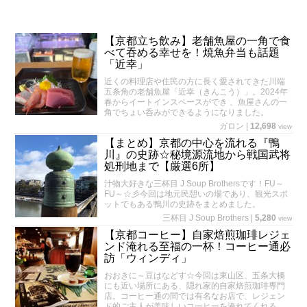
【京都立ち飲み】老舗魚屋の一角で食
べて吞める幸せを！焼魚弁当も話題
「近幸」
近くの料理店や住民の方に長く愛されてきた川端
五条角の老舗魚屋「近幸（きんこう）」。2024年
春からイートインスペースができ 、魚屋さんの一
角でちょい呑みができるようになりました。
ガロン
|
12,698
view
【まとめ】京都の中心を流れる『鴨
川』の史跡☆秘境源流地から戦国武将
処刑地まで【厳選6所】
汁物大好きな三杯目 J Soup Brothersです！FU～
FU～☆彡今回は地元民憩いの場であり、観光スポ
ットでもある鴨川の史跡をまとめました。
三杯目 J Soup Brothers
|
5,280
view
【京都コーヒー】自家焙煎珈琲レジェ
ンド淹れる至福の一杯！コーヒー通必
訪「ウィンディ」
おおきに～豆はなどす☆今回は東山区、五条大橋
にも近い場所にある、隠れ家的自家焙煎珈琲専門
店。コーヒー通の間では有名なお店で、レジェン
ド的ご主人が美味しいコーヒーを淹れてくれる。