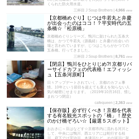
くられた防火用水道。
三杯目 J Soup Brothers
|
4,966
view
【京都橋めぐり】じつは牛若丸と弁慶
が出会ったのはココ！？平安時代の五
条橋☆「松原橋」
京都橋めぐりシリーズ。鴨川に架けられた五条大
橋は、かつて牛若丸（源義経）と弁慶の出会いの
場と言われていますが、じつはこちらがかつての
五条橋。行ってきました。
三杯目 J Soup Brothers
|
8,761
view
【閉店】鴨川をひとりじめ?! 京都リバ
ーサイドカフェの代表格！エフィッシ
ュ【五条河原町】
日々アップデートされていく、京都のカフェ事
情。10年という節目を超えても衰えを知らない人
気の秘密にせまります。（2019年10月16日、惜し
まれつつ閉店）
cafequeen
|
2,363
view
【保存版】必ず行くべき！京都を代表
する有名観光スポットの「橋」！歴史
のかけ橋ぞろい☆【厳選５スポット】
おおきに～豆はなどす☆京都市内に流れる河川と
して、中央には鴨川、西エリアには蛇行する桂
川、府下では宇治川、木津川など。その河川に架