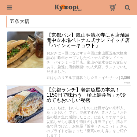
五条大橋
【京都パン】嵐山や清水寺にも店舗展
開中☆本場ベトナム式サンドイッチ店
「バインミーキョウト」
おおきに～豆はなどす☆今回は東山区五条大橋東
詰めに昨年オープンしたベトナム式サンドイッ
チ・バインミー専門店。嵐山や清水寺にも支店が
あり、急速に店舗展開中の人気店。ランチでいた
だきました。
豆はなのリアル京都暮らし☆ヨ～イヤサ～♪
|
2,396
view
【京都ランチ】老舗魚屋の本気！
1150円で味わう「極上鯖弁当」が冷
めてもおいしい秘密
こんにちは、おいしいものには目がない京都人、
葵（あおい）です。突然ですが、皆さんは「お弁
当の焼き魚に感動したこと」はありますか？少し
妥協しがちな駅弁や市販のお弁当ですが、清水五
条で見つけた、お魚屋「近幸（きんこう）」さん
のプライドが詰まった「至高ののり弁」をご紹介
します！