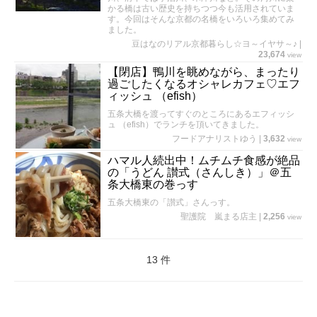
かる橋は古い歴史を持ちつつ今も活用されていま
す。今回はそんな京都の名橋をいろいろ集めてみ
ました。
豆はなのリアル京都暮らし☆ヨ～イヤサ～♪
|
23,674
view
【閉店】鴨川を眺めながら、まったり
過ごしたくなるオシャレカフェ♡エフ
ィッシュ （efish）
五条大橋を渡ってすぐのところにあるエフィッシ
ュ （efish）でランチを頂いてきました。
フードアナリストゆう
|
3,632
view
ハマル人続出中！ムチムチ食感が絶品
の「うどん 讃式（さんしき）」＠五
条大橋東の巻っす
五条大橋東の「讃式」さんっす。
聖護院 嵐まる店主
|
2,256
view
13 件