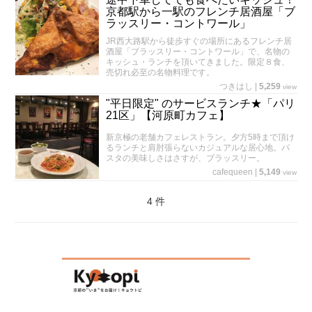
京都駅から一駅のフレンチ居酒屋「ブ
ラッスリー・コントワール」
JR西大路駅から徒歩すぐの場所にあるフレンチ居
酒屋「ブラッスリー・コントワール」で、名物の
キッシュ・ランチを頂いてきました。限定８食、
売切れ必至の名物料理です。
つきはし
|
5,259
view
"平日限定" のサービスランチ★「パリ
21区」【河原町カフェ】
新京極の老舗カフェレストラン。夕方5時まで頂け
るランチと肩肘張らないカジュアルな居心地。パ
スタの美味しさはさすが、ブラッスリー。
cafequeen
|
5,149
view
4 件