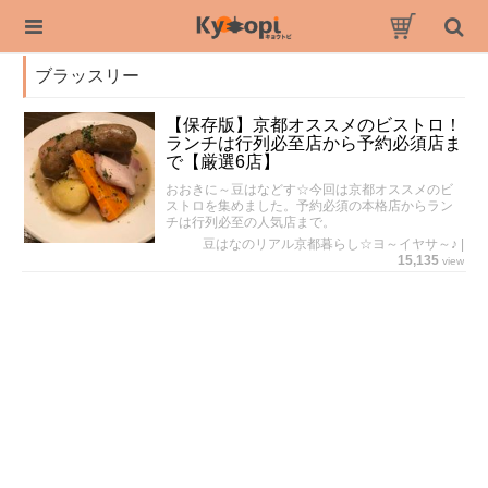
ブラッスリー
【保存版】京都オススメのビストロ！
ランチは行列必至店から予約必須店ま
で【厳選6店】
おおきに～豆はなどす☆今回は京都オススメのビ
ストロを集めました。予約必須の本格店からラン
チは行列必至の人気店まで。
豆はなのリアル京都暮らし☆ヨ～イヤサ～♪
|
15,135
view