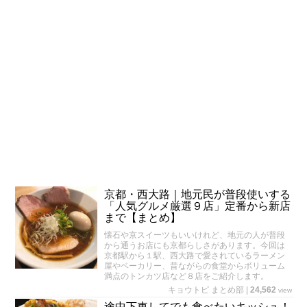
京都・西大路｜地元民が普段使いする
「人気グルメ厳選９店」定番から新店
まで【まとめ】
懐石や京スイーツもいいけれど、地元の人が普段
から通うお店にも京都らしさがあります。今回は
京都駅から１駅、西大路で愛されているラーメン
屋やベーカリー、昔ながらの食堂からボリューム
満点のトンカツ店など８店をご紹介します。
キョウトピ まとめ部
|
24,562
view
途中下車してでも食べたいキッシュ！