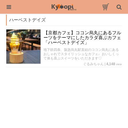
ハーベストデイズ
【京都カフェ】ココン烏丸にあるフル
ーツをテーマにしたカラダ喜ぶカフェ
「ハーベストデイズ」
地下鉄四条、阪急烏丸駅直結のココン烏丸にある
おしゃれでスタイリッシュなカフェ♩おいしくっ
て体も喜ぶスイーツをいただきます♡
ぐるみちゃん
|
4,148
view