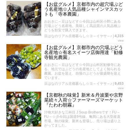
【お盆グルメ】京都市内の超穴場ぶど
う名産地☆人気品種シャインマスカッ
トも「寺本農園」
おおきに～豆はなどす☆今回は山科区小野にある
穴場ぶどう名産地。美味しく高品質の人気品種ぶ
どうを割安で購入できます。
豆はなのリアル京都暮らし☆ヨ～イヤサ～♪
|
4,315
view
【お盆グルメ】京都市内の穴場ぶどう
名産地☆有名スイーツ店御用達「勧修
寺観光農園」
おおきに～豆はなどす☆今回は山科区勧修寺にあ
る、地元ではぶどうの名産地としてよく知られる
農園。お盆を迎え、自慢のぶどうが最盛期を迎え
ています。
豆はなのリアル京都暮らし☆ヨ～イヤサ～♪
|
9,453
view
【京都秋の味覚】新米＆丹波栗や京野
菜続々入荷☆ファーマーズマーケット
『たわわ朝霧』
汁物大好きな三杯目 J Soup Brothersです！FU～
FU～☆彡今回は国道9号線、亀岡にある大型産直
市場。秋の味覚、新米も登場し、売り場は盛り上
がってました。