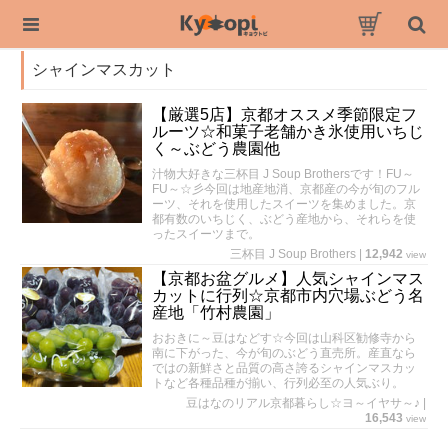
シャインマスカット
【厳選5店】京都オススメ季節限定フ
ルーツ☆和菓子老舗かき氷使用いちじ
く～ぶどう農園他
汁物大好きな三杯目 J Soup Brothersです！FU～
FU～☆彡今回は地産地消、京都産の今が旬のフル
ーツ、それを使用したスイーツを集めました。京
都有数のいちじく、ぶどう産地から、それらを使
ったスイーツまで。
三杯目 J Soup Brothers
|
12,942
view
【京都お盆グルメ】人気シャインマス
カットに行列☆京都市内穴場ぶどう名
産地「竹村農園」
おおきに～豆はなどす☆今回は山科区勧修寺から
南に下がった、今が旬のぶどう直売所。産直なら
ではの新鮮さと品質の高さ誇るシャインマスカッ
トなど各種品種が揃い、行列必至の人気ぶり。
豆はなのリアル京都暮らし☆ヨ～イヤサ～♪
|
16,543
view