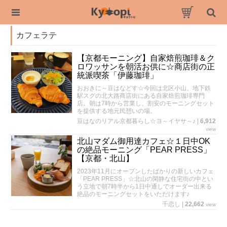
カフェラテ
【京都モーニング】自家焙煎珈琲＆ク
ロワッサンを朝活お供に☆商店街の正
統派喫茶「伊藤珈琲」
おおきに～豆はなどす☆今回は北区小山、地下鉄
駅スグの北大路商店街にある自家焙煎珈琲専門
店。朝は7時から営業し、割安のモーニングセット
を提供する地元民憩いの場。
豆はなのリアル京都暮らし☆ヨ～イヤサ～♪
|
6,912
view
北山マダム御用達カフェ☆１日中OK
の絶品モーニング「PEAR PRESS」
【京都・北山】
2023年11月にオープンしたばかりの新しいカフェ
「PEAR PRESS」☆北山の閑静な住宅街の中とい
う立地で朝7時半から1日中通しでオーダー出来る
絶品のモーニングセットをいただけます♪
千恋し
|
22,662
view