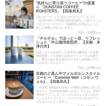
“気持ちに寄り添うコーヒー”の提案
☆「DUNSTAN COFFEE
ROASTERS」【四条烏丸】
4月にオープンしたばかりのコーヒーショップ
「DUNSTAN COFFEE ROASTERS」☆扱うメニュ
ーはコーヒーだけという超硬派なお店はちょっと
新しい提案をされています☆
千恋し
|
4,372
view
『チルチル』でほっと一息、リフレッ
シュ☆「中山珈琲焙煎所」【京都・木
津川市】
以前こちらでも紹介した木津川の珈琲店「中山珈
琲焙煎所」☆１年前にお店のリニューアルも果た
し、変わらぬ人気は地元だけでなく全国的にファ
ンが広がっています☆
千恋し
|
1,791
view
京都のど真ん中でメルボルンスタイル
コーヒー「Common Well（コモン ウ
ェル)」【四条烏丸】
「HOTEL RINGS KYOTO」の開業と同時に1Fに入
るカフェ「Common Well（コモン ウェル)」が9月
28日オープンしました☆メルボルンスタイルのス
ペシャルティコーヒー、ハンバーガーなどのフー
ドもカバーしています☆