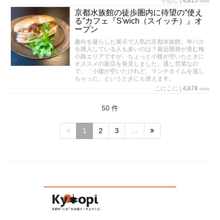
千恋し
|
4,615
view
京都水族館の徒歩圏内に待望の“使え
る”カフェ『S'wich（スイッチ）』オ
ープン
趣向を凝らした展示で人気の京都水族館。年パス
を購入している人も多いのは？最近開発が進む梅
小路エリアですが、ちょっと小腹が空いたときに
オススメの新店を発見しました。通し営業なの
で、「小腹が空いたけれど、ランチタイムを逃し
ちゃった」というときにも使えます。
こにこに
|
4,678
view
50 件
1
2
3
…