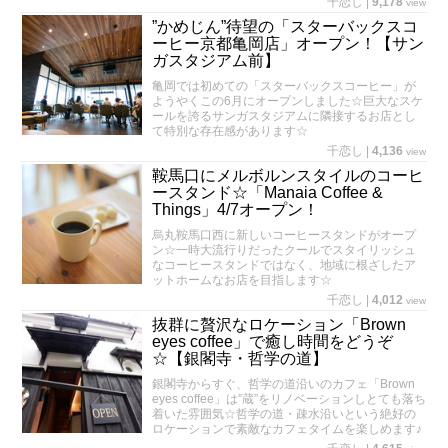
千恋し
|
9,178
view
”かめじん”待望の「スターバックスコ
ーヒー京都亀岡店」オープン！【サン
ガスタジアム前】
亀岡では初めての「スターバックスコーヒー」が
ようやくこの6月にオープンしました☆巨大なスケ
ールを誇るサンガスタジアムに隣接するお店とし
て特別な存在感があります☆
千恋し
|
4,136
view
鞍馬口にメルボルンスタイルのコーヒ
ースタンド☆「Manaia Coffee &
Things」4/7オープン！
烏丸鞍馬口西に新しいコーヒースタンドがオープ
ン☆一時大流行りだったクールでスタイリッシュ
なコーヒースタンドではなく、地域に根ざしたア
ットホームなお店を目指します☆
千恋し
|
4,012
view
抜群に贅沢なロケーション「Brown
eyes coffee」で癒し時間をどうぞ
☆【銀閣寺・哲学の道】
銀閣寺からすぐ、哲学の道沿いのカフェ「Brown
eyes coffee」は”蔵”をリノベーションしとても落ち
着いた雰囲気☆哲学の道・疎水沿いという絶好の
ロケーションで素敵なカフェタイムを楽しめます♪