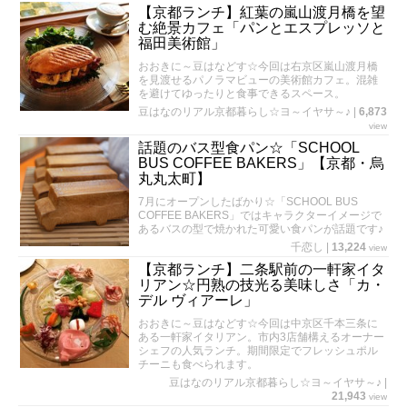
【京都ランチ】紅葉の嵐山渡月橋を望
む絶景カフェ「パンとエスプレッソと
福田美術館」
おおきに～豆はなどす☆今回は右京区嵐山渡月橋
を見渡せるパノラマビューの美術館カフェ。混雑
を避けてゆったりと食事できるスペース。
豆はなのリアル京都暮らし☆ヨ～イヤサ～♪
|
6,873
view
話題のバス型食パン☆「SCHOOL
BUS COFFEE BAKERS」【京都・烏
丸丸太町】
7月にオープンしたばかり☆「SCHOOL BUS
COFFEE BAKERS」ではキャラクターイメージで
あるバスの型で焼かれた可愛い食パンが話題です♪
千恋し
|
13,224
view
【京都ランチ】二条駅前の一軒家イタ
リアン☆円熟の技光る美味しさ「カ・
デル ヴィアーレ」
おおきに～豆はなどす☆今回は中京区千本三条に
ある一軒家イタリアン。市内3店舗構えるオーナー
シェフの人気ランチ。期間限定でフレッシュポル
チーニも食べられます。
豆はなのリアル京都暮らし☆ヨ～イヤサ～♪
|
21,943
view