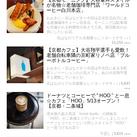
が名物☆老舗珈琲専門店「ワールドコ
ーヒー白川本店」
おおきに～豆はなどす☆今回は左京区北白川にあ
る老舗珈琲チェーン店本店。モーニングは駐車場
も完備される利便性の良さで人気。朝活観光のお
供にしたいお店。
豆はなのリアル京都暮らし☆ヨ～イヤサ～♪
|
11,151
view
【京都カフェ】大谷翔平選手も愛飲！
老舗自転車隣の京町家リノベ店「ブル
ーボトルコーヒー」
おおきに～豆はなどす☆今回は中京区にある京町
家リノベーションの人気カフェ。あの大谷翔平選
手も愛飲しているとか。
豆はなのリアル京都暮らし☆ヨ～イヤサ～♪
|
5,047
view
ドーナツとコーヒーで ” HOO " と一息
☆カフェ「HOO」5/13オープン！
【京都・二条城】
清水坂の超人気店「loose kyoto」の姉妹店
「HOO」が二条城エリアにオープンしました☆ド
ーナツとコーヒーという同じスタイルで ” HOO "
と一息つけるお店☆
千恋し
|
3,615
view