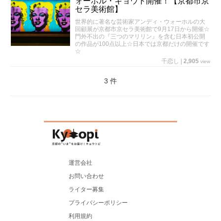
ォーホル・キョウト開催！【京都市京
セラ美術館】
世界的に著名な芸術家アンディ・ウォーホルの大
回顧展が京都市京セラ美術館で9月17日から開催☆
門外不出の『三つのマリリン』を含む日本初公開
の作品が100点以上☆日本では京都だけの開催です
☆
千恋し
|
2,905
view
3 件
運営会社
お問い合わせ
ライター募集
プライバシーポリシー
利用規約