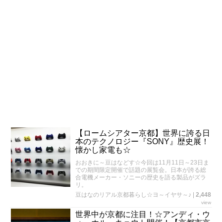
【ロームシアター京都】世界に誇る日
本のテクノロジー『SONY』歴史展！
懐かし家電も☆
おおきに～豆はなどす☆今回は11月11日～23日ま
での期間限定開催で話題の展覧会。日本が誇る総
合電機メーカー・ソニーの歴史を語る製品がズラ
リ。
豆はなのリアル京都暮らし☆ヨ～イヤサ～♪
|
2,448
view
世界中が京都に注目！☆アンディ・ウ