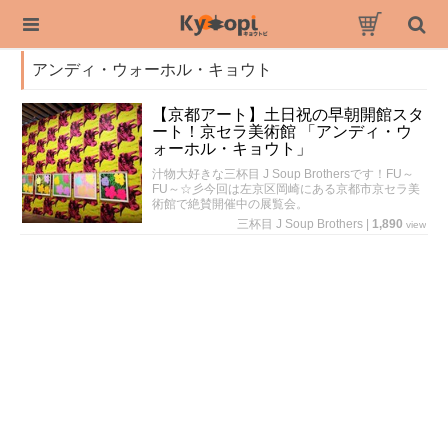
アンディ・ウォーホル・キョウト
【京都アート】土日祝の早朝開館スタ
ート！京セラ美術館 「アンディ・ウ
ォーホル・キョウト」
汁物大好きな三杯目 J Soup Brothersです！FU～
FU～☆彡今回は左京区岡崎にある京都市京セラ美
術館で絶賛開催中の展覧会。
三杯目 J Soup Brothers
|
1,890
view