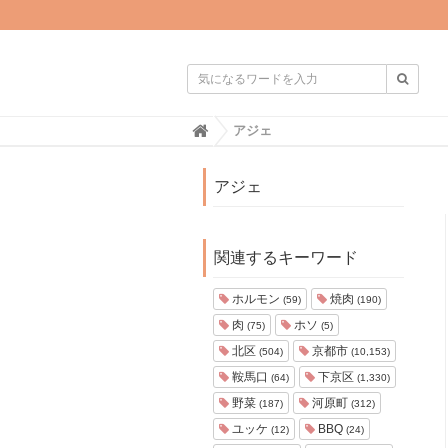

H
アジェ
o
m
e
アジェ
関連するキーワード
ホルモン
焼肉
(59)
(190)
肉
ホソ
(75)
(5)
北区
京都市
(504)
(10,153)
鞍馬口
下京区
(64)
(1,330)
野菜
河原町
(187)
(312)
ユッケ
BBQ
(12)
(24)