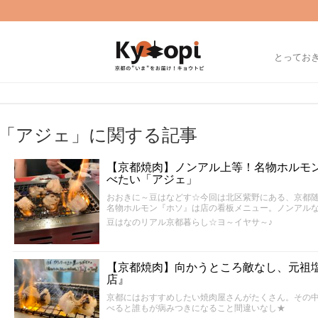
とってお
「アジェ」に関する記事
【京都焼肉】ノンアル上等！名物ホルモ
べたい「アジェ」
おおきに～豆はなどす☆今回は北区紫野にある、京都
名物ホルモン『ホソ』は店の看板メニュー。ノンアル
豆はなのリアル京都暮らし☆ヨ～イヤサ～♪
【京都焼肉】向かうところ敵なし、元祖
店』
京都にはおすすめしたい焼肉屋さんがたくさん。その
べると誰もが病みつきになること間違いなし★