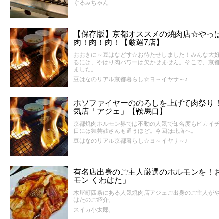
ぐるみちゃん
【保存版】京都オススメの焼肉店☆やっ
肉！肉！肉！【厳選7店】
おおきに～豆はなどす☆お待たせしました！みんな大
るには、やはり肉パワーは欠かせません。そこで、京
ました。
豆はなのリアル京都暮らし☆ヨ～イヤサ～♪
ホソファイヤーののろしを上げて肉祭り
気店「アジェ」【鞍馬口】
京都焼肉ホルモン界では不動の人気で知名度もピカイ
日には舞芸妓さんも通うほど。今回は北店へ。
豆はなのリアル京都暮らし☆ヨ～イヤサ～♪
有名店出身のご主人厳選のホルモンを！
モン くわはた」
木屋町四条にある人気焼肉店アジェご出身のご主人が
はたのご紹介。
スイカ小太郎。