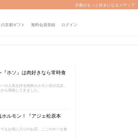
京都がもっと好きになるメディア
きの京都ギフト
無料会員登録
ログイン
ン『ホソ』は肉好きなら常時食
随一の人気を誇る焼肉ホルモン店の北店。
ながら堪能してきました。
塩ホルモン！『アジェ松原本
中でもお気に入りのお店。ここのホソを食