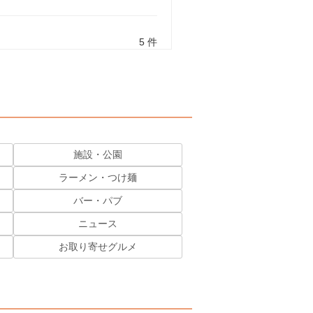
5 件
施設・公園
ラーメン・つけ麺
バー・パブ
ニュース
お取り寄せグルメ