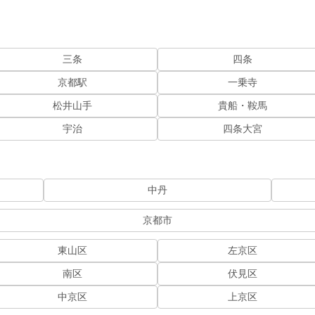
三条
四条
京都駅
一乗寺
松井山手
貴船・鞍馬
宇治
四条大宮
中丹
京都市
東山区
左京区
南区
伏見区
中京区
上京区