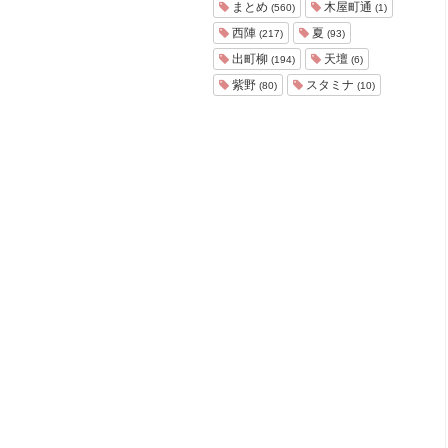
まとめ
木屋町通
(560)
(1)
西陣
夏
(217)
(93)
出町柳
天壇
(194)
(6)
紫野
スタミナ
(80)
(10)