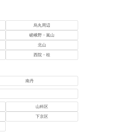
烏丸周辺
嵯峨野・嵐山
北山
西院・桂
南丹
山科区
下京区