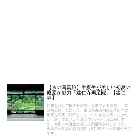
【京の写真旅】半夏生が美しい初夏の
庭園が魅力「建仁寺両足院」【建仁
寺】
四季を通して国内外の方々を魅了する京都。「京
の写真旅」と題して、主に京都市内の四季折々の
風景を写真で紹介します。いつか立ち寄ってみた
い、旅してみたいと感じていただければ幸いで
す。今回は半夏生が美しい両足院を紹介します。
※本年の初夏の特別拝観は6月20日～へ延期の予定
です。