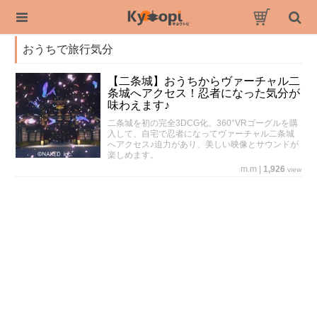
おうちで旅行気分
【二条城】おうちからヴァーチャル二
条城へアクセス！忍者になった気分が
味わえます♪
二条城を初の完全3DCG化。360°VRゴーグルを購
入して、自宅で忍者になってヴァーチャル二条城
へアクセス♪迫力があり、美しい映像とサウンドが
楽しめます。
m.m
|
1,926
view