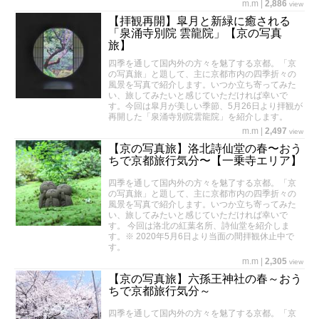
m.m
|
2,886
view
【拝観再開】皐月と新緑に癒される
「泉涌寺別院 雲龍院」【京の写真
旅】
四季を通して国内外の方々を魅了する京都。「京
の写真旅」と題して、主に京都市内の四季折々の
風景を写真で紹介します。いつか立ち寄ってみた
い、旅してみたいと感じていただければ幸いで
す。今回は皐月が美しい季節、5月26日より拝観が
再開した「泉涌寺別院雲龍院」を紹介します。
m.m
|
2,497
view
【京の写真旅】洛北詩仙堂の春〜おう
ちで京都旅行気分〜【一乗寺エリア】
四季を通して国内外の方々を魅了する京都。「京
の写真旅」と題して、主に京都市内の四季折々の
風景を写真で紹介します。いつか立ち寄ってみた
い、旅してみたいと感じていただければ幸いで
す。 今回は洛北の紅葉名所、詩仙堂を紹介しま
す。※ 2020年5月6日より当面の間拝観休止中で
す。
m.m
|
2,305
view
【京の写真旅】六孫王神社の春～おう
ちで京都旅行気分～
四季を通して国内外の方々を魅了する京都。「京