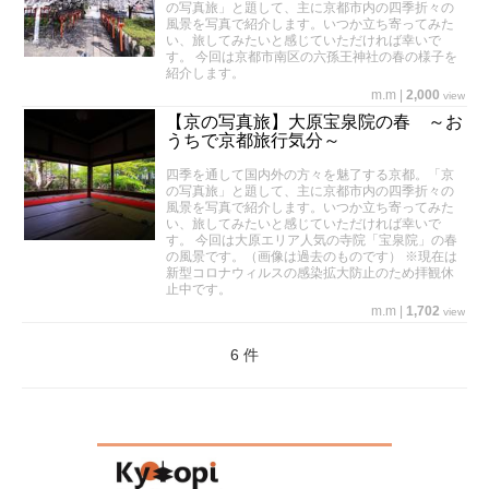
の写真旅」と題して、主に京都市内の四季折々の
風景を写真で紹介します。いつか立ち寄ってみた
い、旅してみたいと感じていただければ幸いで
す。 今回は京都市南区の六孫王神社の春の様子を
紹介します。
m.m
|
2,000
view
【京の写真旅】大原宝泉院の春 ～お
うちで京都旅行気分～
四季を通して国内外の方々を魅了する京都。「京
の写真旅」と題して、主に京都市内の四季折々の
風景を写真で紹介します。いつか立ち寄ってみた
い、旅してみたいと感じていただければ幸いで
す。 今回は大原エリア人気の寺院「宝泉院」の春
の風景です。（画像は過去のものです） ※現在は
新型コロナウィルスの感染拡大防止のため拝観休
止中です。
m.m
|
1,702
view
6 件