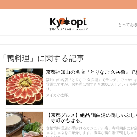
とってお
「鴨料理」に関する記事
京都福知山の名店『とりなご 久兵衛』で
福知山の名店『とりなご 久兵衛』でランチ。でっかい
雰囲気ですが、お料理は鴨すき￥3000/人！というお
り。
スイカ小太郎。
【京都グルメ】絶品 鴨白湯の鴨しゃぶし
「寺町かもはる」
老舗鴨料理店が手掛けるカジュアル店、寺町四条にお
ゃぶしゃぶをご紹介します。濃厚な鴨白湯で鴨をしゃ