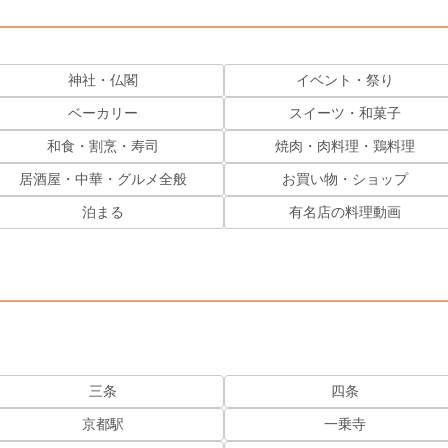
神社・仏閣
イベント・祭り
ベーカリー
スイーツ・和菓子
和食・割烹・寿司
焼肉・肉料理・鶏料理
居酒屋・中華・グルメ全般
お買い物・ショップ
泊まる
有名店の料理動画
三条
四条
京都駅
一乗寺