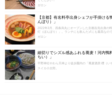
てください！
ガロン
【京都】有名料亭出身シェフが手掛ける鴨
んぼり）」
2022年3月、四条烏丸にオープンした京都吉兆出身の
灯（ぼんぼり）」。ランチにも飲んだ〆にも最高なの
ガロン
細切りでシズル感あふれる蕎麦！河内鴨料
ちい）」
平野神社やわら天神より徒歩圏内の「蕎麦酒房 櫟（い
スイカ小太郎。