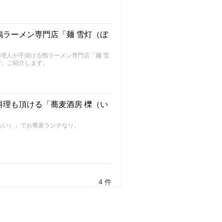
ラーメン専門店「麺 雪灯（ぼ
料理人が手掛ける鴨ラーメン専門店「麺 雪
で、ご紹介します。
理も頂ける「蕎麦酒房 櫟（い
ちい）」でお蕎麦ランチなり。
4 件