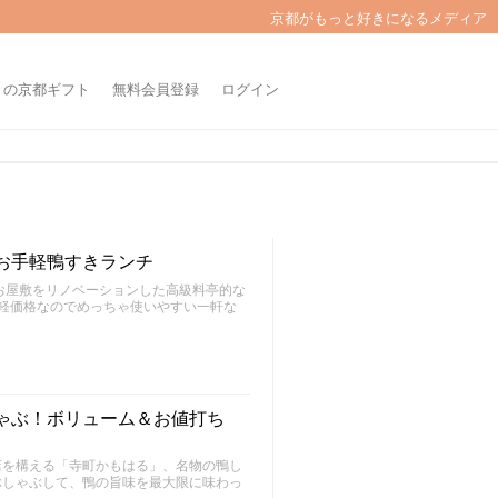
京都がもっと好きになるメディア
きの京都ギフト
無料会員登録
ログイン
お手軽鴨すきランチ
お屋敷をリノベーションした高級料亭的な
手軽価格なのでめっちゃ使いやすい一軒な
ゃぶ！ボリューム＆お値打ち
店を構える「寺町かもはる」、名物の鴨し
ぶしゃぶして、鴨の旨味を最大限に味わっ