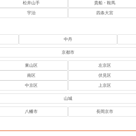
松井山手
貴船・鞍馬
宇治
四条大宮
中丹
京都市
東山区
左京区
南区
伏見区
中京区
上京区
山城
八幡市
長岡京市