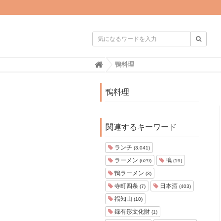

H
鴨料理
o
m
e
鴨料理
関連するキーワード
ランチ
(3,041)
ラーメン
鴨
(629)
(19)
鴨ラーメン
(3)
寺町四条
日本酒
(7)
(403)
福知山
(10)
録有形文化財
(1)