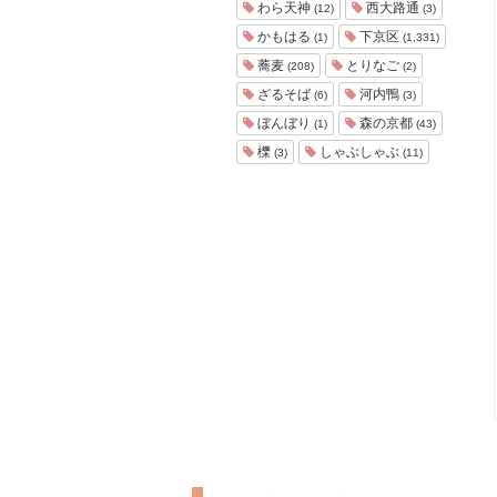
わら天神
西大路通
(12)
(3)
かもはる
下京区
(1)
(1,331)
蕎麦
とりなご
(208)
(2)
ざるそば
河内鴨
(6)
(3)
ぼんぼり
森の京都
(1)
(43)
櫟
しゃぶしゃぶ
(3)
(11)