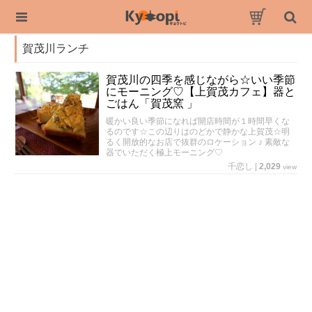
賀茂川ランチ
賀茂川の四季を感じながら☆いい季節
にモーニング♡【上賀茂カフェ】器と
ごはん「賀茂窯 」
暖かい良い季節になれば開店時間が１時間早くな
るのです☆この辺りはのどかで静かな上賀茂☆明
るく開放的なお店で抜群のロケーション ♪ 素敵な
器でいただく極上モーニング♡
千恋し
|
2,029
view