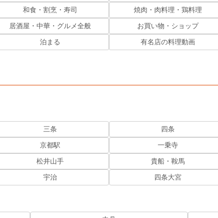
和食・割烹・寿司
焼肉・肉料理・鶏料理
居酒屋・中華・グルメ全般
お買い物・ショップ
泊まる
有名店の料理動画
三条
四条
京都駅
一乗寺
松井山手
貴船・鞍馬
宇治
四条大宮