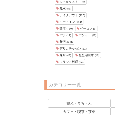
シャルキュトリ
(7)
疏水
(87)
テイクアウト
(926)
イートイン
(194)
開店
ベーコン
(760)
(3)
パテ
バゲット
(17)
(48)
新店
(680)
デリカテッセン
(21)
疎水
琵琶湖疎水
(43)
(10)
フランス料理
(64)
カテゴリー一覧
観光・まち・人
カフェ・喫茶・茶寮