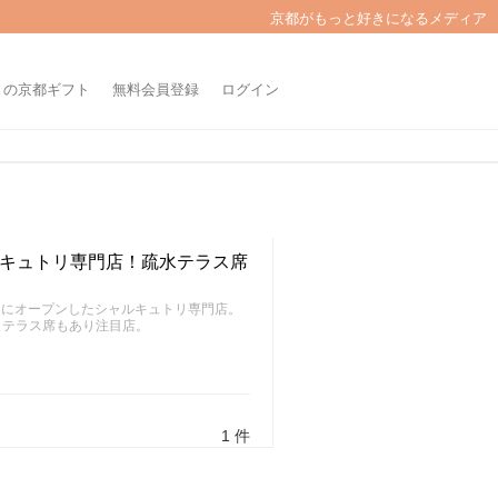
京都がもっと好きになるメディア
きの京都ギフト
無料会員登録
ログイン
ルキュトリ専門店！疏水テラス席
月にオープンしたシャルキュトリ専門店。
、テラス席もあり注目店。
1 件