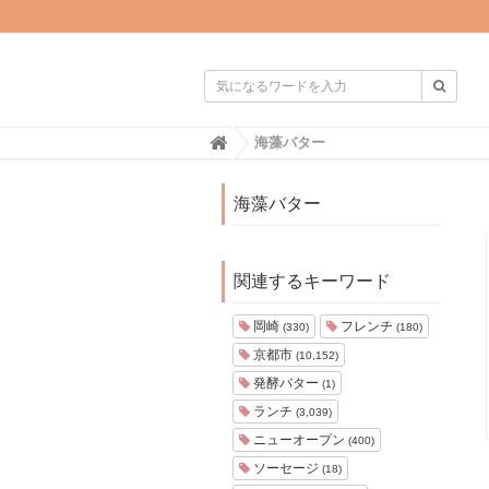

H
海藻バター
o
m
e
海藻バター
関連するキーワード
岡崎
フレンチ
(330)
(180)
京都市
(10,152)
発酵バター
(1)
ランチ
(3,039)
ニューオープン
(400)
ソーセージ
(18)