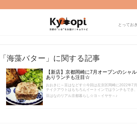
とってお
「海藻バター」に関する記事
【新店】京都岡崎に7月オープンのシャ
ありランチも注目☆
おおきに～豆はなどす☆今回は左京区岡崎に2022年7
テイクアウトはもちろんイートインではランチもでき
豆はなのリアル京都暮らし☆ヨ～イヤサ～♪