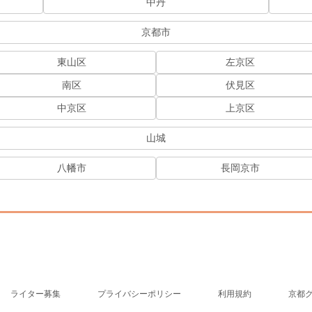
中丹
京都市
東山区
左京区
南区
伏見区
中京区
上京区
山城
八幡市
長岡京市
ライター募集
プライバシーポリシー
利用規約
京都