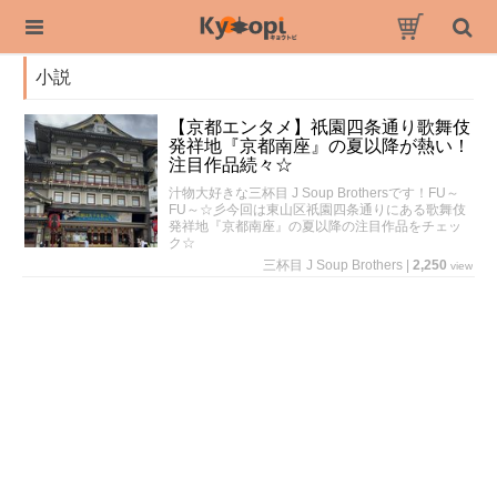
小説
【京都エンタメ】祇園四条通り歌舞伎
発祥地『京都南座』の夏以降が熱い！
注目作品続々☆
汁物大好きな三杯目 J Soup Brothersです！FU～
FU～☆彡今回は東山区祇園四条通りにある歌舞伎
発祥地『京都南座』の夏以降の注目作品をチェッ
ク☆
三杯目 J Soup Brothers
|
2,250
view