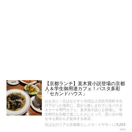
【京都ランチ】直木賞小説登場の京都
人＆学生御用達カフェ！パスタ多彩
「セカンドハウス」
おおきに～豆はなどす☆今回は上京区河原町今出
川下がった場所に、昔から親しまれているパスタ
＆ケーキ専門カフェ。直木賞小説にも登場し、学
生時代を京都で過ごした人にとって、思い出の味
を今も変わらず提供する名店。
豆はなのリアル京都暮らし☆ヨ～イヤサ～♪
|
5,254
view