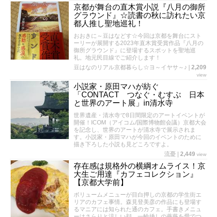
京都が舞台の直木賞小説『八月の御所
グラウンド』☆読書の秋に訪れたい京
都人推し聖地巡礼！
おおきに～豆はなどす☆今回は京都を舞台にスト
ーリーが展開する2023年直木賞受賞作品『八月の
御所グラウンド』に登場するスポットを聖地巡
礼。地元民目線でご紹介します！
豆はなのリアル京都暮らし☆ヨ～イヤサ～♪
|
2,209
view
小説家・原田マハが紡ぐ
「CONTACT つなぐ・むすぶ 日本
と世界のアート展」in清水寺
世界遺産・清水寺で8日間限定のアートイベントが
開催！ICOM（アイコム/国際博物館会議）京都大会
を記念し、世界のアートが清水寺で展示されま
す。小説家・原田マハが今回のイベントのために
描き下ろした小説も見どころですよ。
流憂
|
2,449
view
存在感は規格外の横綱オムライス！京
大生ご用達『カフェコレクション』
【京都大学前】
ボリュームメニューが目白押しの京都の学生街エ
リアのカフェ事情。森見登美彦の作品にも登場す
るマニアには知られた通のカフェ。手書きメニュ
ーはさらりと涼しい顔。一輪挿しの薔薇を愛でつ