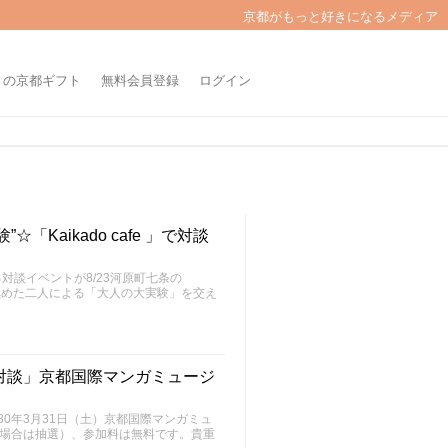
京都がもっと好きになるメディア
きの京都ギフト
無料会員登録
ログイン
Kaikado cafe 」で対談
談イベントが8/23河原町七条の
道を極めた二人による「大人の大実験」を交え
元対談」京都国際マンガミュージ
30年3月31日（土）京都国際マンガミュ
た場合は抽選）、参加料は無料です。貴重