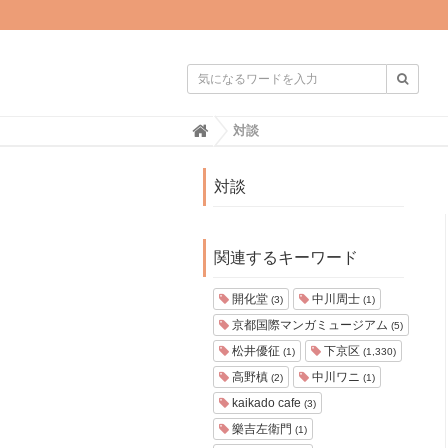

H
対談
o
m
e
対談
関連するキーワード
開化堂
中川周士
(3)
(1)
京都国際マンガミュージアム
(5)
松井優征
下京区
(1)
(1,330)
高野槙
中川ワニ
(2)
(1)
kaikado cafe
(3)
樂吉左衛門
(1)