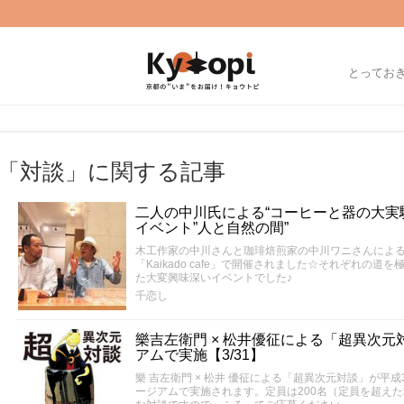
とってお
「対談」に関する記事
二人の中川氏による“コーヒーと器の大実験”☆「
イベント”人と自然の間”
木工作家の中川さんと珈琲焙煎家の中川ワニさんによる対
「Kaikado cafe」で開催されました☆それぞれの
た大変興味深いイベントでした♪
千恋し
樂吉左衛門 × 松井優征による「超異次
アムで実施【3/31】
樂 吉左衛門 × 松井 優征による「超異次元対談」が平成
ージアムで実施されます。定員は200名（定員を超え