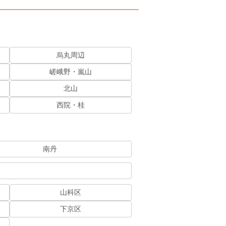
烏丸周辺
嵯峨野・嵐山
北山
西院・桂
南丹
山科区
下京区