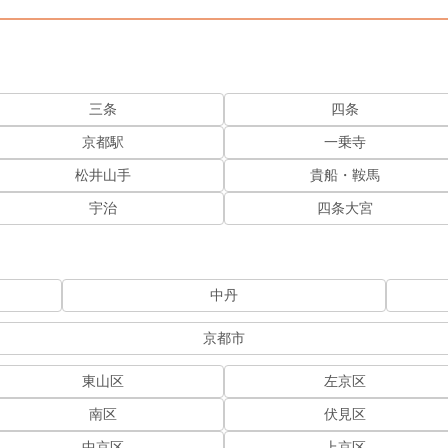
三条
四条
京都駅
一乗寺
松井山手
貴船・鞍馬
宇治
四条大宮
中丹
京都市
東山区
左京区
南区
伏見区
中京区
上京区