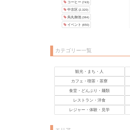
コーヒー
(743)
中京区
(2,320)
烏丸御池
(384)
イベント
(650)
カテゴリー一覧
観光・まち・人
カフェ・喫茶・茶寮
食堂・どんぶり・麺類
レストラン・洋食
レジャー・体験・見学