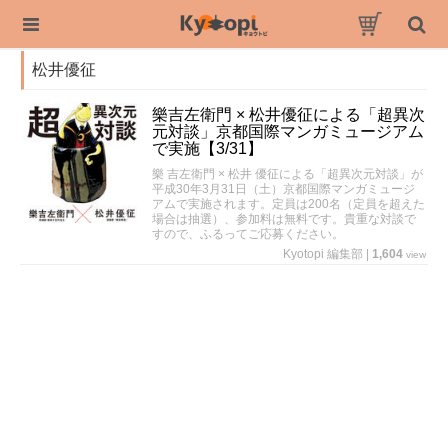
松井優征
樂吉左衛門 × 松井優征による「超異次
元対談」京都国際マンガミュージアム
で実施【3/31】
樂 吉左衛門 × 松井 優征による「超異次元対談」が
平成30年3月31日（土）京都国際マンガミュージ
アムで実施されます。定員は200名（定員を超えた
場合は抽選）、参加料は無料です。貴重な対談で
すので、ふるってご応募ください。
Kyotopi 編集部
|
1,604
view