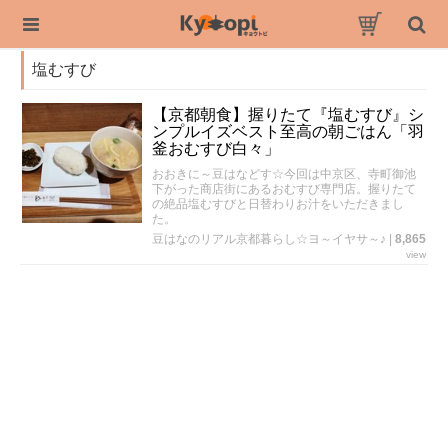
塩むすび
【京都朝食】握りたて『塩むすび』シ
ンプルイズベスト至高の朝ごはん「羽
釜おむすび白々」
おおきに～豆はなどす☆今回は中京区、寺町御池
下がった商店街にあるおむすび専門店。握りたて
の絶品塩むすびと日替わりお汁をいただきまし
た。
豆はなのリアル京都暮らし☆ヨ～イヤサ～♪
|
8,865
view