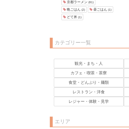
京都ラーメン
(81)
晩ごはん
昼ごはん
(2)
(1)
どて丼
(1)
カテゴリー一覧
観光・まち・人
カフェ・喫茶・茶寮
食堂・どんぶり・麺類
レストラン・洋食
レジャー・体験・見学
エリア