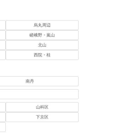
烏丸周辺
嵯峨野・嵐山
北山
西院・桂
南丹
山科区
下京区