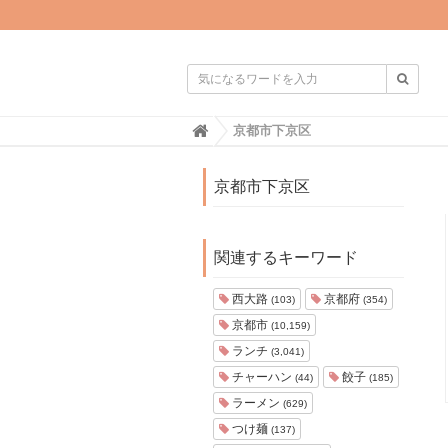

H
京都市下京区
o
m
e
京都市下京区
関連するキーワード
西大路
京都府
(103)
(354)
京都市
(10,159)
ランチ
(3,041)
チャーハン
餃子
(44)
(185)
ラーメン
(629)
つけ麺
(137)