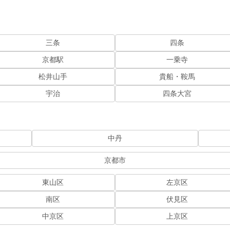
三条
四条
京都駅
一乗寺
松井山手
貴船・鞍馬
宇治
四条大宮
中丹
京都市
東山区
左京区
南区
伏見区
中京区
上京区