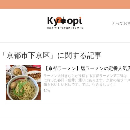
とってお
「京都市下京区」に関する記事
【京都ラーメン】塩ラーメンの定番人気
ラーメン大好きむらが投稿する京都ラーメン第二弾は
に行った春日（佐井）通りにあります。京都の塩ラー
麺もおいしいお店です。では、行きましょう！
むら