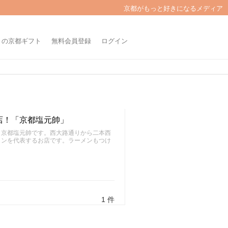
京都がもっと好きになるメディア
きの京都ギフト
無料会員登録
ログイン
店！「京都塩元帥」
、京都塩元帥です。西大路通りから二本西
メンを代表するお店です。ラーメンもつけ
1 件