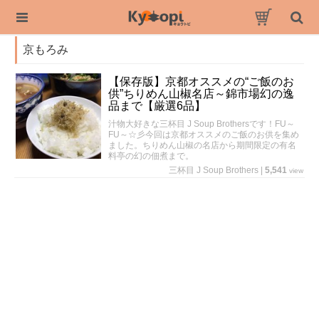
京もろみ
【保存版】京都オススメの“ご飯のお
供”ちりめん山椒名店～錦市場幻の逸
品まで【厳選6品】
汁物大好きな三杯目 J Soup Brothersです！FU～
FU～☆彡今回は京都オススメのご飯のお供を集め
ました。ちりめん山椒の名店から期間限定の有名
料亭の幻の佃煮まで。
三杯目 J Soup Brothers
|
5,541
view