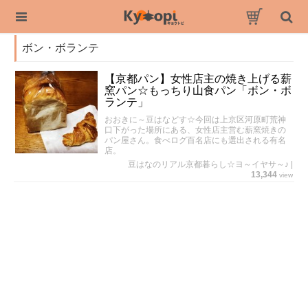
ボン・ボランテ
【京都パン】女性店主の焼き上げる薪
窯パン☆もっちり山食パン「ボン・ボ
ランテ」
おおきに～豆はなどす☆今回は上京区河原町荒神
口下がった場所にある、女性店主営む薪窯焼きの
パン屋さん。食べログ百名店にも選出される有名
店。
豆はなのリアル京都暮らし☆ヨ～イヤサ～♪
|
13,344
view