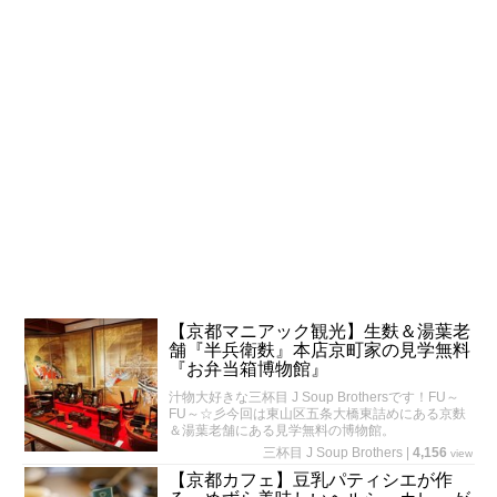
【京都マニアック観光】生麩＆湯葉老
舗『半兵衛麩』本店京町家の見学無料
『お弁当箱博物館』
汁物大好きな三杯目 J Soup Brothersです！FU～
FU～☆彡今回は東山区五条大橋東詰めにある京麩
＆湯葉老舗にある見学無料の博物館。
三杯目 J Soup Brothers
|
4,156
view
【京都カフェ】豆乳パティシエが作