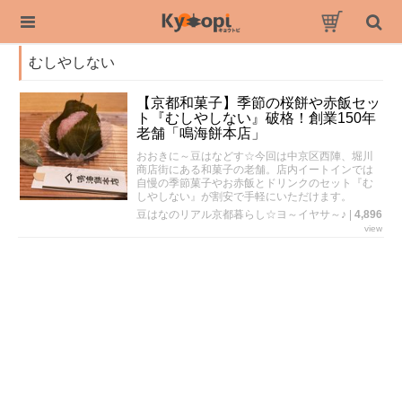
むしやしない
【京都和菓子】季節の桜餅や赤飯セッ
ト『むしやしない』破格！創業150年
老舗「鳴海餅本店」
おおきに～豆はなどす☆今回は中京区西陣、堀川
商店街にある和菓子の老舗。店内イートインでは
自慢の季節菓子やお赤飯とドリンクのセット『む
しやしない』が割安で手軽にいただけます。
豆はなのリアル京都暮らし☆ヨ～イヤサ～♪
|
4,896
view