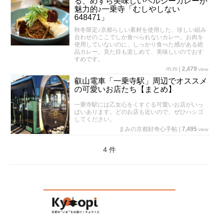
る、めずら美味しいヘルシーカレーが
魅力的♪一乗寺「むしやしない
648471」
秋冬限定♪京都らしい素材を使用した、珍しい組み
合わせのここでしか食べられないカレー。お肉を
使用していないのに、しっかり食べた感がある絶
品カレー。見た目も楽しめて、美味しいのでおす
すめです。
m.m
|
2,479
view
叡山電車「一乗寺駅」周辺でオススメ
の可愛いお店たち【まとめ】
一乗寺駅には乙女心をくすぐる可愛いお店がいっ
ぱいあります。どのお店も近いので、ぜひハシゴ
してください。
まみの京都好奇心手帖
|
7,495
view
4 件