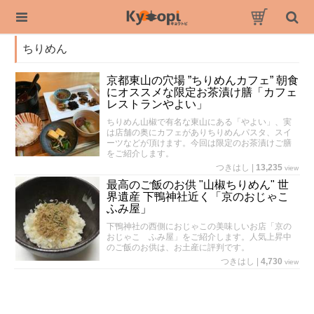
ちりめん
京都東山の穴場 ”ちりめんカフェ” 朝食
にオススメな限定お茶漬け膳「カフェ
レストランやよい」
ちりめん山椒で有名な東山にある「やよい」、実
は店舗の奥にカフェがありちりめんパスタ、スイ
ーツなどが頂けます。今回は限定のお茶漬けご膳
をご紹介します。
つきはし
|
13,235
view
最高のご飯のお供 "山椒ちりめん" 世
界遺産 下鴨神社近く「京のおじゃこ
ふみ屋」
下鴨神社の西側におじゃこの美味しいお店「京の
おじゃこ ふみ屋」をご紹介します。人気上昇中
のご飯のお供は、お土産に評判です。
つきはし
|
4,730
view