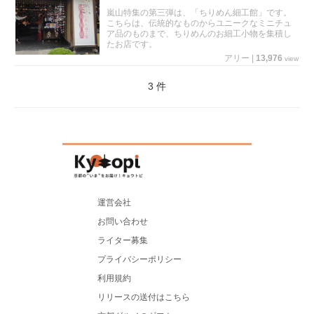
嵐山特集の第三弾は、「ちりめん細工館」です。
こちらは、伝統的なものからユニークなミニチュ
ア品のものまで、ちりめんのお細工小物を集積し
たお店です。
アリー
|
13,976
view
3 件
運営会社
お問い合わせ
ライター募集
プライバシーポリシー
利用規約
リリースの送付はこちら