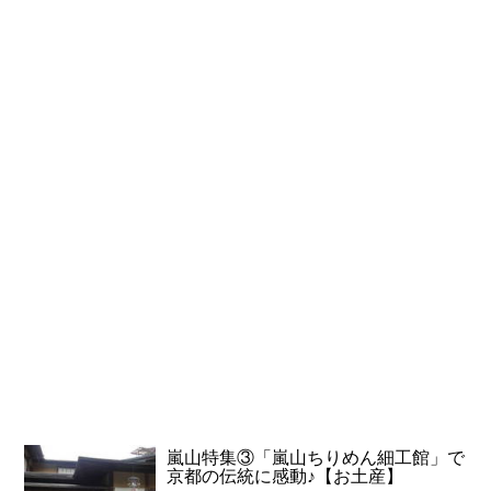
嵐山特集③「嵐山ちりめん細工館」で
京都の伝統に感動♪【お土産】