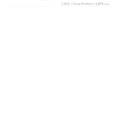
三杯目 J Soup Brothers
|
1,875
view