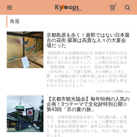
角屋
京都島原を歩く！遊郭ではない日本最
古の花街 揚屋は高貴な人々の大宴会
場だった
【昭和男子の京都時空紀行】京都市下京区の壬生
寺の近くにある島原の大門。その奥はかつて日本
最古と言われた花街でした。この地の正式な名は
「西新屋敷」といいますが、花街が寛永18年
（1641年）に「六條三筋町」から移転してきた
際、その騒動の様子が数年前に起きた九州の島原
の乱を思わせるようであったことから島原と呼ば
れるようになりました。
Sinosino
|
4,698
view
【京都市観光協会】毎年恒例の人気の
企画！3つテーマで文化財特別公開☆
第43回「京の夏の旅」
現在、京都市観光協会主催で『京の夏の旅』と題
して、普段未公開のスポットをこの夏限定で観光
できる企画が絶賛実施中。毎年入れ替わりもあ
り、新たな特別公開スポットも。その一端をご紹
介します。