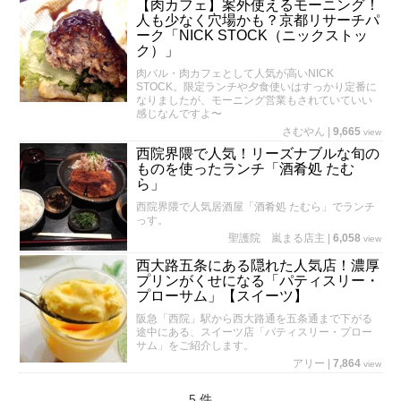
【肉カフェ】案外使えるモーニング！
人も少なく穴場かも？京都リサーチパ
ーク「NICK STOCK（ニックストッ
ク）」
肉バル・肉カフェとして人気が高いNICK
STOCK。限定ランチや夕食使いはすっかり定番に
なりましたが、モーニング営業もされていていい
感じなんですよ〜
さむやん
|
9,665
view
西院界隈で人気！リーズナブルな旬の
ものを使ったランチ「酒肴処 たむ
ら」
西院界隈で人気居酒屋「酒肴処 たむら」でランチ
っす。
聖護院 嵐まる店主
|
6,058
view
西大路五条にある隠れた人気店！濃厚
プリンがくせになる「パティスリー・
プローサム」【スイーツ】
阪急「西院」駅から西大路通を五条通まで下がる
途中にある、スイーツ店「パティスリー・プロー
サム」をご紹介します。
アリー
|
7,864
view
5 件