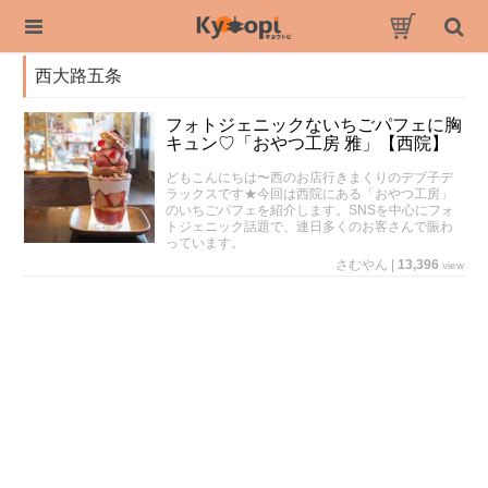
西大路五条
フォトジェニックないちごパフェに胸
キュン♡「おやつ工房 雅」【西院】
どもこんにちは〜西のお店行きまくりのデブ子デ
ラックスです★今回は西院にある「おやつ工房」
のいちごパフェを紹介します。SNSを中心にフォ
トジェニック話題で、連日多くのお客さんで賑わ
っています。
さむやん
|
13,396
view