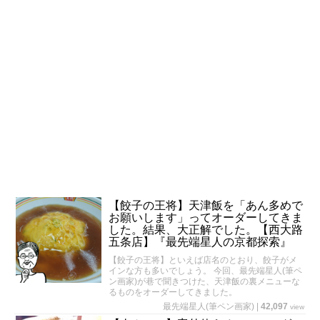
【餃子の王将】天津飯を「あん多めで
お願いします」ってオーダーしてきま
した。結果、大正解でした。【西大路
五条店】『最先端星人の京都探索』
【餃子の王将】といえば店名のとおり、餃子がメ
インな方も多いでしょう。 今回、最先端星人(筆ペ
ン画家)が巷で聞きつけた、天津飯の裏メニューな
るものをオーダーしてきました。
最先端星人(筆ペン画家)
|
42,097
view