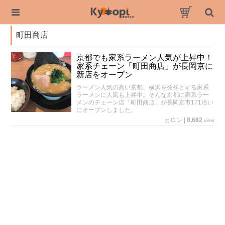
町田商店
京都でも家系ラーメン人気が上昇中！
家系チェーン「町田商店」が長岡京に
新店をオープン
ラーメン人気の高い京都、横浜を発祥とする家系
ラーメンに人気も上昇中。そんな京都に家系ラー
メンのチェーン店「町田商店」が長岡京市171沿い
にオープンしました。
ガロン
|
8,682
view