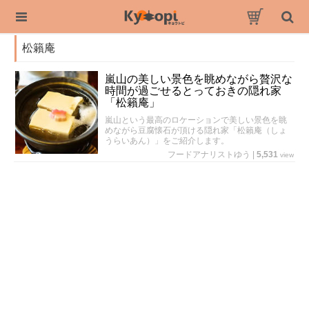
松籟庵
嵐山の美しい景色を眺めながら贅沢な
時間が過ごせるとっておきの隠れ家
「松籟庵」
嵐山という最高のロケーションで美しい景色を眺
めながら豆腐懐石が頂ける隠れ家「松籟庵（しょ
うらいあん）」をご紹介します。
フードアナリストゆう
|
5,531
view