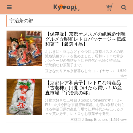
宇治茶の郷
【保存版】京都オススメの絶滅危惧種
グルメ☆昭和レトロパッケージ～伝統
和菓子【厳選４品】
おおきに～豆はなどす☆今回は京都オススメの絶
滅危惧種グルメを集めました。昭和レトロな希少
パッケージの缶詰から江戸時代から続く特産品、
伝統的なお茶菓子まで。
豆はなのリアル京都暮らし☆ヨ～イヤサ～♪
|
1,529
view
【京都レア和菓子】レトロな特産品
『古老柿』は見つけたら買い！JA産
直市場「宇治茶の郷」
汁物大好きな三杯目 J Soup Brothersです！FU～
FU～☆彡今回は京都府綴喜郡、お茶の京都で知ら
れる宇治田原の産直市場で江戸時代から伝わるジ
ャケ買い必至、レトロなお茶菓子を発見。
三杯目 J Soup Brothers
|
1,456
view