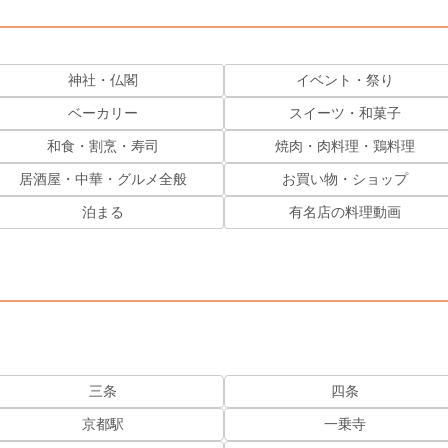
神社・仏閣
イベント・祭り
ベーカリー
スイーツ・和菓子
和食・割烹・寿司
焼肉・肉料理・鶏料理
居酒屋・中華・グルメ全般
お買い物・ショップ
泊まる
有名店の料理動画
三条
四条
京都駅
一乗寺