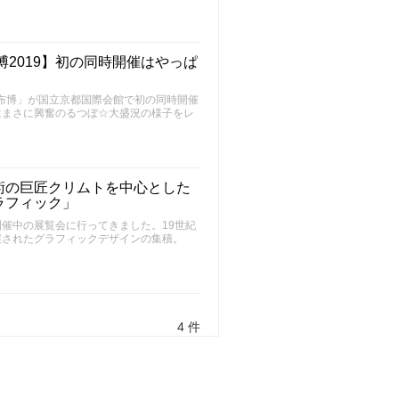
2019】初の同時開催はやっぱ
と「布博」が国立京都国際会館で初の同時開催
はまさに興奮のるつぼ☆大盛況の様子をレ
術の巨匠クリムトを中心とした
ラフィック」
催中の展覧会に行ってきました。19世紀
誤されたグラフィックデザインの集積。
4 件