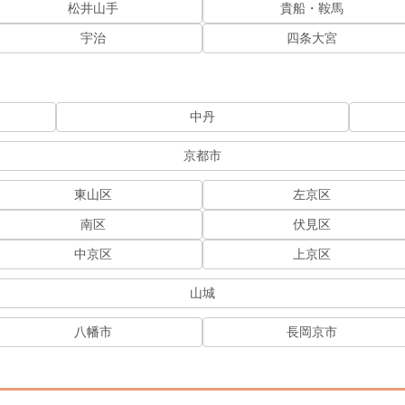
松井山手
貴船・鞍馬
宇治
四条大宮
中丹
京都市
東山区
左京区
南区
伏見区
中京区
上京区
山城
八幡市
長岡京市