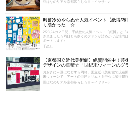
豆はなのリアル京都暮らし☆ヨ～イヤサ～♪
興奮冷めやらぬ☆人気イベント【紙博/布博
り凄かった！☆
2/23,24の２日間、手紙社の人気イベント「紙博」
されました☆両日とも多くのファンが詰めかけ会場内
ポートします♪
千恋し
【京都国立近代美術館】絶賛開催中！芸
デザインの集積☆「世紀末ウィーンのグ
おおきに～豆はなどす☆岡崎、国立近代美術館で現在開
末ウィーンで、アートの巨匠クリムトを中心に試行錯
豆はなのリアル京都暮らし☆ヨ～イヤサ～♪