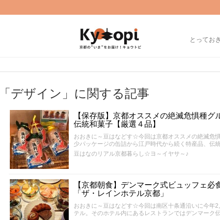
とってお
「デザイン」に関する記事
【保存版】京都オススメの絶滅危惧種グ
伝統和菓子【厳選４品】
おおきに～豆はなどす☆今回は京都オススメの絶滅危
少パッケージの缶詰から江戸時代から続く特産品、伝
豆はなのリアル京都暮らし☆ヨ～イヤサ～♪
【京都朝食】デンマーク式ビュッフェ必
「ザ・レインホテル京都」
おおきに～豆はなどす☆今回は南区十条通沿いに今年2
テル。そのホテル内にあるレストランではデンマーク