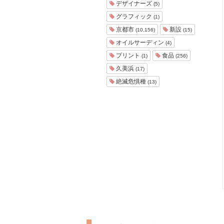
デザイナーズ
(5)
グラフィック
(1)
京都市
新設
(10,156)
(15)
オイルサーディン
(4)
プリント
食品
(1)
(256)
久美浜
(17)
絶滅危惧種
(13)