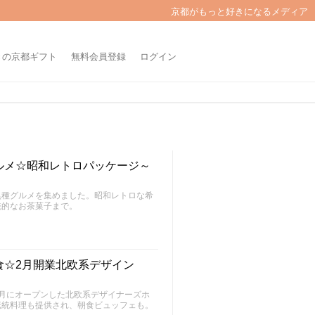
京都がもっと好きになるメディア
きの京都ギフト
無料会員登録
ログイン
ルメ☆昭和レトロパッケージ～
惧種グルメを集めました。昭和レトロな希
統的なお茶菓子まで。
食☆2月開業北欧系デザイン
月にオープンした北欧系デザイナーズホ
伝統料理も提供され、朝食ビュッフェも。