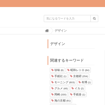

H
デザイン
o
m
e
デザイン
関連するキーワード
珍味
昭和レトロ
(8)
(84)
手紙社
京都府
(1)
(354)
モーニング
布博
(603)
(1)
グルメ
イカ
(46)
(2)
岡崎
手紙舎
(330)
(1)
海の京都
(91)