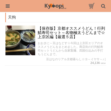
天狗
【保存版】京都オススメうどん！行列
鯖寿司セット～名物極太うどんまで☆
上京区編【厳選５店】
おおきに～豆はなどす☆今回は上京区エリアのオ
ススメうどんをまとめました。商店街の行列鯖寿
司セットうどんから自家製麺、四国仕込みの手打
ちうどんまで。
豆はなのリアル京都暮らし☆ヨ～イヤサ～♪
|
24,136
view