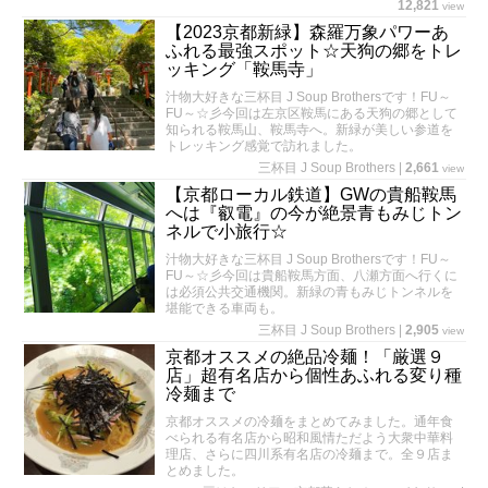
12,821
view
【2023京都新緑】森羅万象パワーあ
ふれる最強スポット☆天狗の郷をトレ
ッキング「鞍馬寺」
汁物大好きな三杯目 J Soup Brothersです！FU～
FU～☆彡今回は左京区鞍馬にある天狗の郷として
知られる鞍馬山、鞍馬寺へ。新緑が美しい参道を
トレッキング感覚で訪れました。
三杯目 J Soup Brothers
|
2,661
view
【京都ローカル鉄道】GWの貴船鞍馬
へは『叡電』の今が絶景青もみじトン
ネルで小旅行☆
汁物大好きな三杯目 J Soup Brothersです！FU～
FU～☆彡今回は貴船鞍馬方面、八瀬方面へ行くに
は必須公共交通機関。新緑の青もみじトンネルを
堪能できる車両も。
三杯目 J Soup Brothers
|
2,905
view
京都オススメの絶品冷麺！「厳選９
店」超有名店から個性あふれる変り種
冷麺まで
京都オススメの冷麺をまとめてみました。通年食
べられる有名店から昭和風情ただよう大衆中華料
理店、さらに四川系有名店の冷麺まで。全９店ま
とめました。