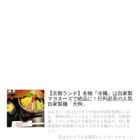
【京都ランチ】名物『冷麺』は自家製
マヨネーズで絶品に！行列必至の人気
自家製麺「天狗」
おおきに～豆はなどす☆今回は河原町荒神口にあ
る、昼時行列シーンをよく見かける名店。自家製
麺、うどんや丼などを提供する人気店で、特に夏
場名物の自家製マヨネーズ付き冷麺をいただきま
した。
豆はなのリアル京都暮らし☆ヨ～イヤサ～♪
|