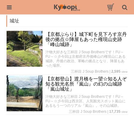
城址
【京都ぶらり】城下町を見下ろす京丹
後の拠点☆陣屋もあった権現山史跡
「峰山城跡」
汁物大好きな三杯目 J Soup Brothersです！FU～
FU～☆彡今回は京都府京丹後峰山の権現山にある
城跡。丹後の政治、軍略の拠点となり、陣屋もあ
った場所。
三杯目 J Soup Brothers
|
2,595
view
【京都登山】渡月橋を一望☆知る人ぞ
知る観光名所『嵐山』の幻の山城跡
「嵐山城址」
汁物大好きな三杯目 J Soup Brothersです！FU～
FU～☆彡今回は西京区、人気観光スポット嵐山に
あるもう一つのリアル『嵐山』。その山城跡。
三杯目 J Soup Brothers
|
17,735
view