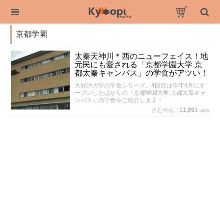
京都学園
太秦天神川＊西のニューフェイス！地
元民にも愛される「京都学園大学 京
都太秦キャンパス」の学食がアツい！
大好評大学の学食シリーズ。4回目は今年4月にオ
ープンしたばかりの「京都学園大学 京都太秦キャ
ンパス」の学食をご紹介します！
さむやん
|
11,991
view