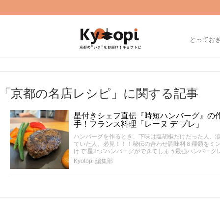
とってお
「京都の名店レシピ」に関する記事
星付きシェフ直伝『時短ハンバーグ』の作
手！フランス料理「レーヌ デ プレ」
ハンバーグを作るとき、下味は塩胡椒だけだった人、
ていた人、必見！！！秘伝の合わせ調味料８種類をミ
けで“星3つ”ハンバーグができてしまう最強ハンバーグ
Kyotopi 編集部