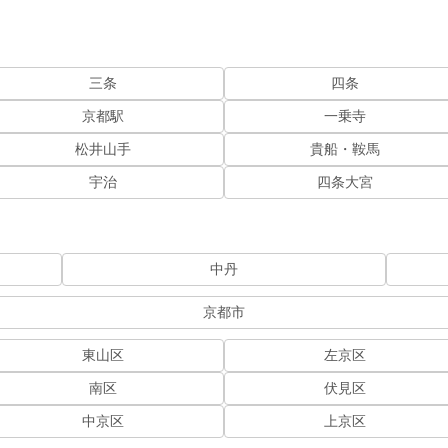
三条
四条
京都駅
一乗寺
松井山手
貴船・鞍馬
宇治
四条大宮
中丹
京都市
東山区
左京区
南区
伏見区
中京区
上京区