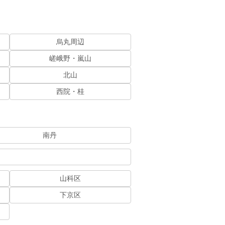
烏丸周辺
嵯峨野・嵐山
北山
西院・桂
南丹
山科区
下京区