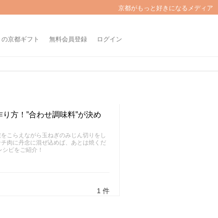
京都がもっと好きになるメディア
きの京都ギフト
無料会員登録
ログイン
り方！”合わせ調味料”が決め
涙をこらえながら玉ねぎのみじん切りをし
ンチ肉に丹念に混ぜ込めば、あとは焼くだ
レシピをご紹介！
1 件