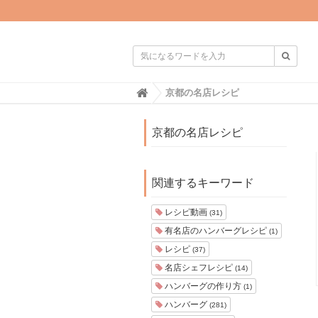

H
京都の名店レシピ
o
m
e
京都の名店レシピ
関連するキーワード
レシピ動画
(31)
有名店のハンバーグレシピ
(1)
レシピ
(37)
名店シェフレシピ
(14)
ハンバーグの作り方
(1)
ハンバーグ
(281)