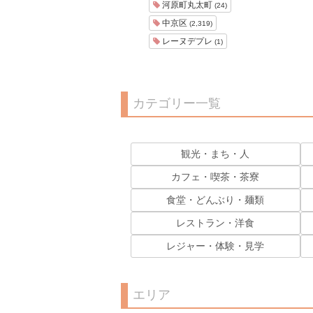
河原町丸太町
(24)
中京区
(2,319)
レーヌデプレ
(1)
カテゴリー一覧
観光・まち・人
カフェ・喫茶・茶寮
食堂・どんぶり・麺類
レストラン・洋食
レジャー・体験・見学
エリア