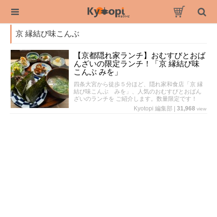
京 縁結び味こんぶ
【京都隠れ家ランチ】おむすびとおば
んざいの限定ランチ！「京 縁結び味
こんぶ みを」
四条大宮から徒歩５分ほど、隠れ家和食店「京 縁
結び味こんぶ みを」、人気のおむすびとおばん
ざいのランチを ご紹介します。数量限定です！
Kyotopi 編集部
|
31,968
view