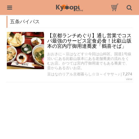
五条バイパス
【京都ランチめぐり】通し営業でコス
パ最強のサービス定食必食！比叡山坂
本の宮内庁御用達蕎麦「鶴喜そば」
おおきに～豆はなどす☆今回は山科区、国道1号線
沿いにある比叡山坂本にある老舗蕎麦の流れをく
むお店。かつては宮内庁御用達でもある蕎麦で、
昔からある古いお店。
豆はなのリアル京都暮らし☆ヨ～イヤサ～♪
|
7,274
view