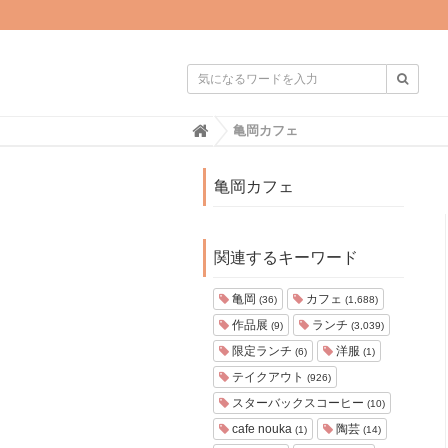

H
亀岡カフェ
o
m
e
亀岡カフェ
関連するキーワード
亀岡
カフェ
(36)
(1,688)
作品展
ランチ
(9)
(3,039)
限定ランチ
洋服
(6)
(1)
テイクアウト
(926)
スターバックスコーヒー
(10)
cafe nouka
陶芸
(1)
(14)