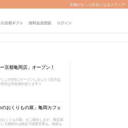
京都がもっと好きになるメディア
きの京都ギフト
無料会員登録
ログイン
ヒー京都亀岡店」オープン！
くこの6月にオープンしました☆巨大な
て特別な存在感があります☆
ゆのおくりもの展」亀岡カフェ
】
ふゆのおくりもの展」をご紹介します。陶芸家
そして期間中は限定で喫茶営業も。喫茶も