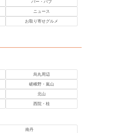
バー・パブ
ニュース
お取り寄せグルメ
烏丸周辺
嵯峨野・嵐山
北山
西院・桂
南丹