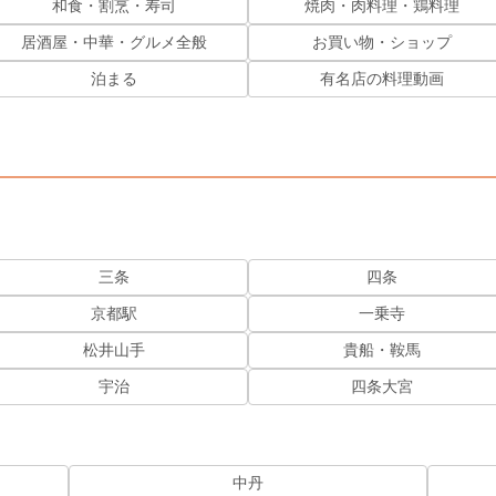
和食・割烹・寿司
焼肉・肉料理・鶏料理
居酒屋・中華・グルメ全般
お買い物・ショップ
泊まる
有名店の料理動画
三条
四条
京都駅
一乗寺
松井山手
貴船・鞍馬
宇治
四条大宮
中丹