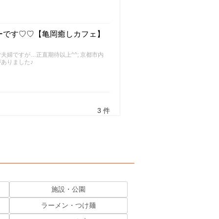
ーです♡♡【亀岡癒しカフェ】
婦ですが…正直期待以上^^; 京都市内
ありました♪
3 件
施設・公園
ラーメン・つけ麺