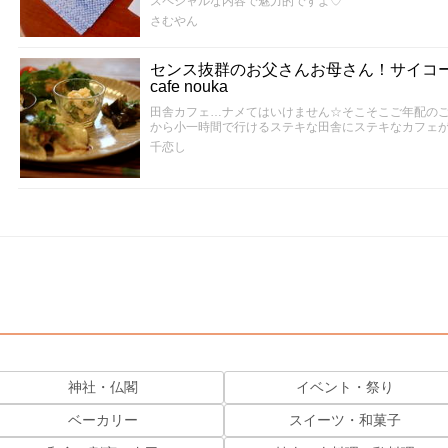
スペシャルな内容で魅力的ですよ♡
さむやん
センス抜群のお父さんお母さん！サイコ
cafe nouka
田舎カフェ…ナメてはいけません☆そこそこご年配のご夫
から小一時間で行けるステキな田舎にステキなカフェが
千恋し
神社・仏閣
イベント・祭り
ベーカリー
スイーツ・和菓子