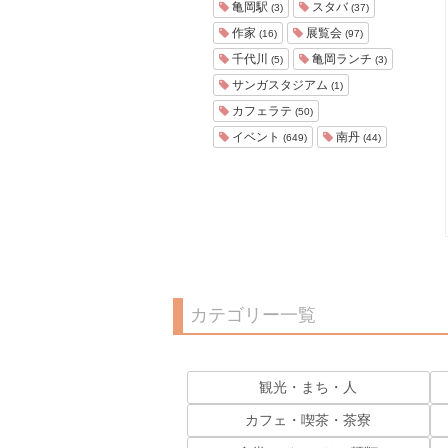
亀岡駅
スタバ
(3)
(37)
作家
展覧会
(16)
(97)
千代川
亀岡ランチ
(5)
(3)
サンガスタジアム
(1)
カフェラテ
(50)
イベント
南丹
(649)
(44)
カテゴリー一覧
観光・まち・人
カフェ・喫茶・茶寮