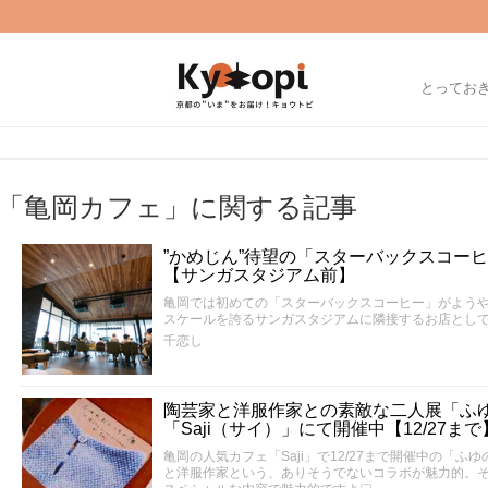
とってお
「亀岡カフェ」に関する記事
”かめじん”待望の「スターバックスコー
【サンガスタジアム前】
亀岡では初めての「スターバックスコーヒー」がようや
スケールを誇るサンガスタジアムに隣接するお店とし
千恋し
陶芸家と洋服作家との素敵な二人展「ふ
「Saji（サイ）」にて開催中【12/27まで
亀岡の人気カフェ「Saji」で12/27まで開催中の「
と洋服作家という、ありそうでないコラボが魅力的。