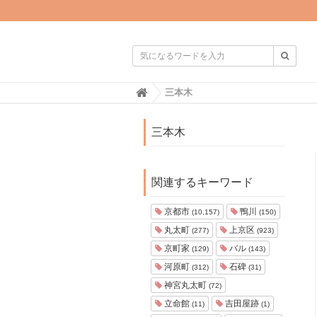

H
三本木
o
m
e
三本木
関連するキーワード
京都市
鴨川
(10,157)
(150)
丸太町
上京区
(277)
(923)
京町家
バル
(129)
(143)
河原町
石碑
(312)
(31)
神宮丸太町
(72)
立命館
吉田屋跡
(11)
(1)