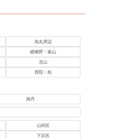
烏丸周辺
嵯峨野・嵐山
北山
西院・桂
南丹
山科区
下京区