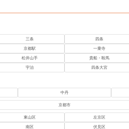
三条
四条
京都駅
一乗寺
松井山手
貴船・鞍馬
宇治
四条大宮
中丹
京都市
東山区
左京区
南区
伏見区