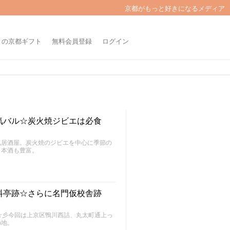
京都がもっと好きになるメディア
きの京都ギフト
無料会員登録
ログイン
気バル☆炭火焼ジビエは必食
気居酒屋。炭火焼のジビエを中心に季節の
日本酒も豊富。
料亭跡☆さらに名門仮校舎跡
～FU～☆彡今回は上京区鴨川西詰、丸太町通上っ
の地。