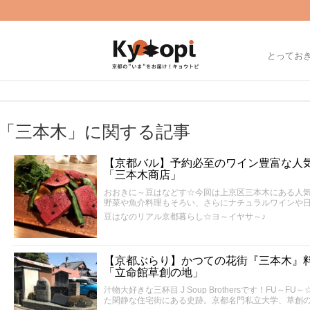
とってお
「三本木」に関する記事
【京都バル】予約必至のワイン豊富な人
「三本木商店」
おおきに～豆はなどす☆今回は上京区三本木にある人
野菜や魚介料理もそろい、さらにナチュラルワインや
豆はなのリアル京都暮らし☆ヨ～イヤサ～♪
【京都ぶらり】かつての花街『三本木』
「立命館草創の地」
汁物大好きな三杯目 J Soup Brothersです！FU
た閑静な住宅街にある史跡。京都名門私立大学、草創