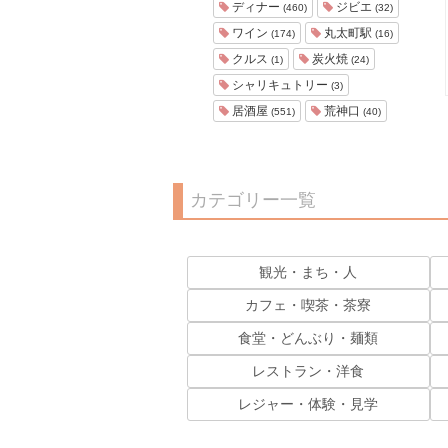
ディナー
ジビエ
(460)
(32)
ワイン
丸太町駅
(174)
(16)
クルス
炭火焼
(1)
(24)
シャリキュトリー
(3)
居酒屋
荒神口
(551)
(40)
カテゴリー一覧
観光・まち・人
カフェ・喫茶・茶寮
食堂・どんぶり・麺類
レストラン・洋食
レジャー・体験・見学