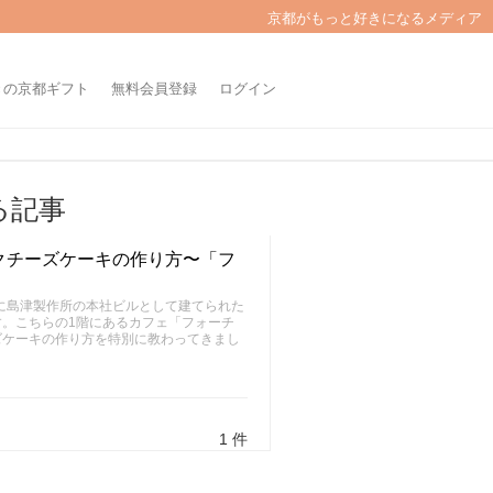
京都がもっと好きになるメディア
きの京都ギフト
無料会員登録
ログイン
る記事
クチーズケーキの作り方〜「フ
年に島津製作所の本社ビルとして建てられた
。こちらの1階にあるカフェ「フォーチ
ズケーキの作り方を特別に教わってきまし
1 件