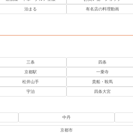
泊まる
有名店の料理動画
三条
四条
京都駅
一乗寺
松井山手
貴船・鞍馬
宇治
四条大宮
中丹
京都市