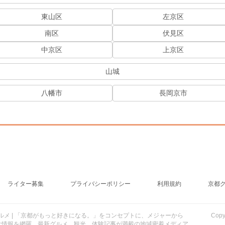
東山区
左京区
南区
伏見区
中京区
上京区
山城
八幡市
長岡京市
ライター募集
プライバシーポリシー
利用規約
京都
行・グルメ | 「京都がもっと好きになる。」をコンセプトに、メジャーから
Cop
け情報を網羅。最新グルメ、観光、体験記事が満載の地域密着メディア