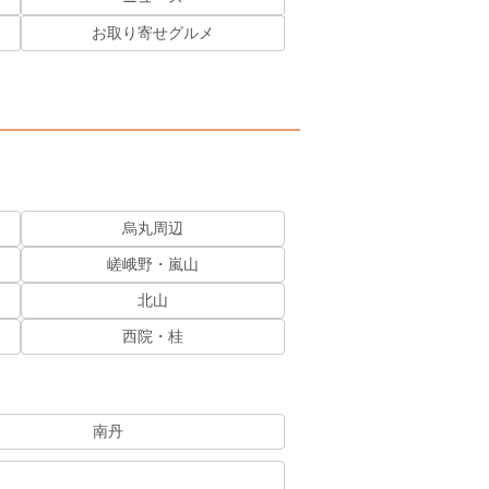
お取り寄せグルメ
烏丸周辺
嵯峨野・嵐山
北山
西院・桂
南丹