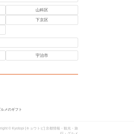
山科区
下京区
宇治市
グルメのギフト
yright © Kyotopi [キョウトピ] 京都情報・観光・旅
行・グルメ