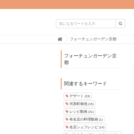

H
フォーチュンガーデン京都
o
m
e
フォーチュンガーデン京
都
関連するキーワード
デザート
(33)
河原町御池
(16)
レシピ動画
(31)
有名店の料理動画
(1)
名店シェフレシピ
(14)