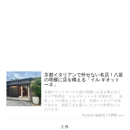
京都イタリアンで外せない名店！八坂
の塔横に店を構える「イル ギオット
ーネ」
京都のランドマーク八坂の塔横にお店を構えるイ
タリア料理店「イル ギオットーネ 京都本店」、笹
島シェフが腕をふるいます。京都とイタリアを掛
け合わせ、創意工夫を凝らしたコース料理をいた
だけます。
Kyotopi 編集部
|
7,950
view
2 件