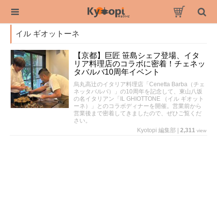
イル ギオットーネ
【京都】巨匠 笹島シェフ登場、イタ
リア料理店のコラボに密着！チェネッ
タバルバ10周年イベント
烏丸高辻のイタリア料理店「Cenetta Barba（チェ
ネッタバルバ）」の10周年を記念して、東山八坂
の名イタリアン「IL GHIOTTONE （イル ギオット
ーネ）」とのコラボディナーを開催。営業前から
営業後まで密着してきましたので、ぜひご覧くだ
さい。
Kyotopi 編集部
|
2,311
view