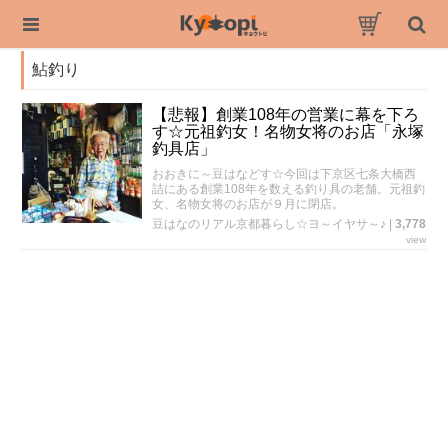
鮎釣り
【悲報】創業108年の営業に幕を下ろ
す☆元祖釣女！名物女将のお店「永塚
釣具店」
おおきに～豆はなどす☆今回は下京区七条大橋西
詰にある創業108年を数える釣り具の老舗。元祖釣
女、名物女将のお店が９月に閉店。
豆はなのリアル京都暮らし☆ヨ～イヤサ～♪
|
3,778
view