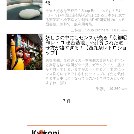
館」
汁物大好きな三杯目 J Soup Brothersです！FU～
FU～☆彡今回は京都駅八条口にある日本を代表す
る実業家・松下幸之助創設のPHP研究所内にある
図書館。無料で一般利用可能。
三杯目 J Soup Brothers
|
3,875
view
妖しさの中にもセンスが光る「京都昭
和レトロ 秘密基地」☆計算された魅
せ方が凄すぎる！【西九条レトロショ
ップ】
東寺南側、九条通りの一本南側の裏通りにポツン
と異彩を放つ場所が☆一見、ガラクタてんこ盛り
かと思ってしまいますがよーく見ると、非常にセ
ンス良くレイアウトされたディスプレイだと気付
きます☆中はどうなってるのか！？見てみたいで
すよね！(笑)
千恋し
|
10,260
view
7 件