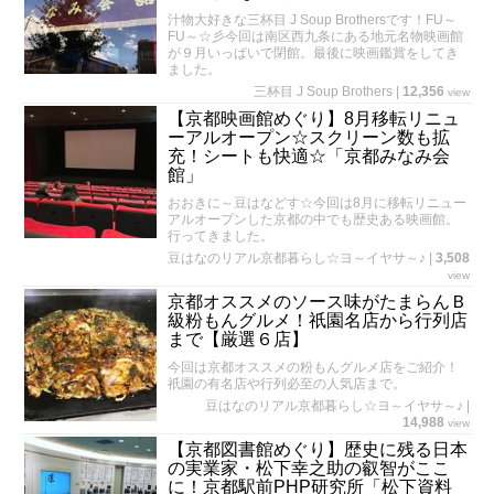
汁物大好きな三杯目 J Soup Brothersです！FU～
FU～☆彡今回は南区西九条にある地元名物映画館
が９月いっぱいで閉館。最後に映画鑑賞をしてき
ました。
三杯目 J Soup Brothers
|
12,356
view
【京都映画館めぐり】8月移転リニュ
ーアルオープン☆スクリーン数も拡
充！シートも快適☆「京都みなみ会
館」
おおきに～豆はなどす☆今回は8月に移転リニュー
アルオープンした京都の中でも歴史ある映画館。
行ってきました。
豆はなのリアル京都暮らし☆ヨ～イヤサ～♪
|
3,508
view
京都オススメのソース味がたまらんＢ
級粉もんグルメ！祇園名店から行列店
まで【厳選６店】
今回は京都オススメの粉もんグルメ店をご紹介！
祇園の有名店や行列必至の人気店まで。
豆はなのリアル京都暮らし☆ヨ～イヤサ～♪
|
14,988
view
【京都図書館めぐり】歴史に残る日本
の実業家・松下幸之助の叡智がここ
に！京都駅前PHP研究所「松下資料