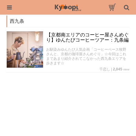
西九条
【京都南エリアのコーヒー屋さんめぐ
り】ゆんたびコーヒーツアー：九条編
お馴染みゆんたび人気企画「コーヒーベース牧野
さんと、京都の珈琲屋さんめぐり」☆今回はこれ
まであまり紹介されてこなかった西九条エリアを
歩きます☆
千恋し
|
2,045
view