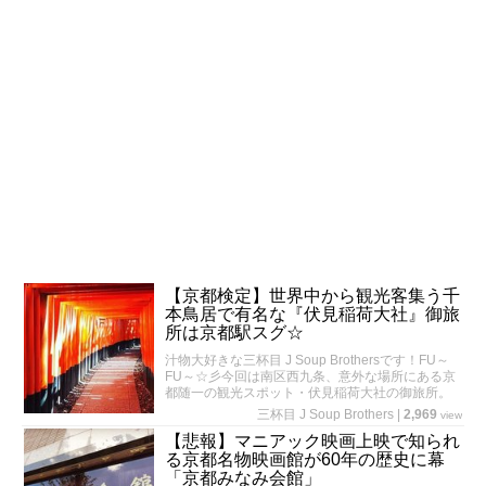
【京都検定】世界中から観光客集う千
本鳥居で有名な『伏見稲荷大社』御旅
所は京都駅スグ☆
汁物大好きな三杯目 J Soup Brothersです！FU～
FU～☆彡今回は南区西九条、意外な場所にある京
都随一の観光スポット・伏見稲荷大社の御旅所。
三杯目 J Soup Brothers
|
2,969
view
【悲報】マニアック映画上映で知られ
る京都名物映画館が60年の歴史に幕
「京都みなみ会館」