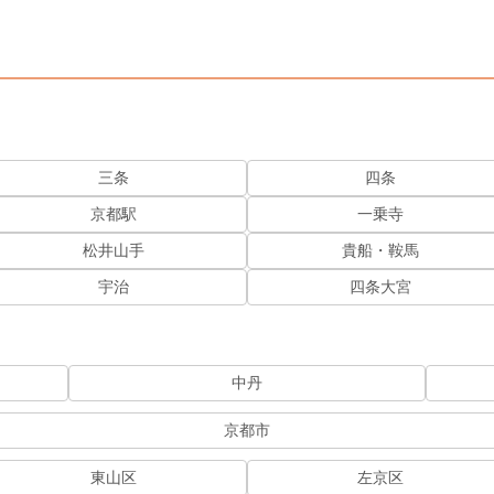
三条
四条
京都駅
一乗寺
松井山手
貴船・鞍馬
宇治
四条大宮
中丹
京都市
東山区
左京区