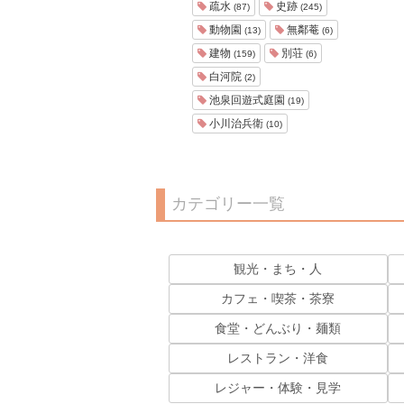
疏水
史跡
(87)
(245)
動物園
無鄰菴
(13)
(6)
建物
別荘
(159)
(6)
白河院
(2)
池泉回遊式庭園
(19)
小川治兵衛
(10)
カテゴリー一覧
観光・まち・人
カフェ・喫茶・茶寮
食堂・どんぶり・麺類
レストラン・洋食
レジャー・体験・見学