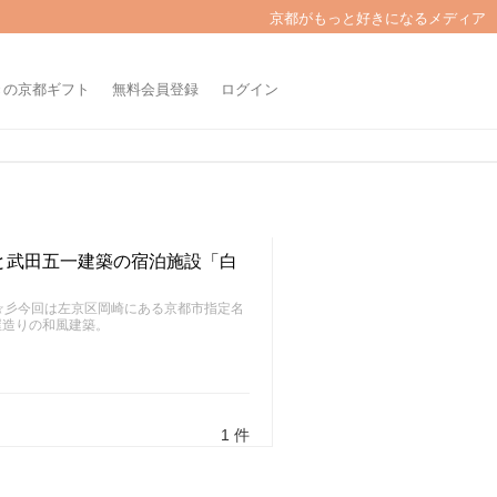
京都がもっと好きになるメディア
きの京都ギフト
無料会員登録
ログイン
と武田五一建築の宿泊施設「白
～FU～☆彡今回は左京区岡崎にある京都市指定名
屋造りの和風建築。
1 件