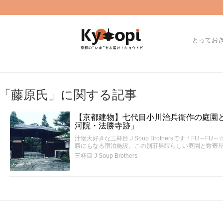
とってお
「藤原氏」に関する記事
【京都建物】七代目小川治兵衛作の庭園
河院・法勝寺跡」
汁物大好きな三杯目 J Soup Brothersです！FU
勝にもなる宿泊施設。この別荘界隈らしい庭園と数寄
三杯目 J Soup Brothers