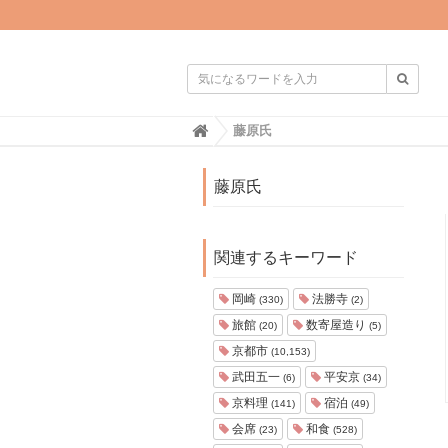

H
藤原氏
o
m
e
藤原氏
関連するキーワード
岡崎
法勝寺
(330)
(2)
旅館
数寄屋造り
(20)
(5)
京都市
(10,153)
武田五一
平安京
(6)
(34)
京料理
宿泊
(141)
(49)
会席
和食
(23)
(528)