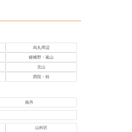
烏丸周辺
嵯峨野・嵐山
北山
西院・桂
南丹
山科区