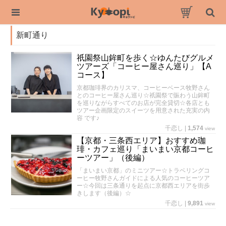
新町通り
祇園祭山鉾町を歩く☆ゆんたびグルメ
ツアーズ「コーヒー屋さん巡り」【A
コース】
京都珈琲界のカリスマ、コーヒーベース牧野さん
とのコーヒー屋さん巡り☆祇園祭で賑わう山鉾町
を巡りながらすべてのお店が完全貸切☆各店とも
ツアー企画限定のスイーツを用意された充実の内
容 です♪
千恋し
|
1,574
view
【京都・三条西エリア】おすすめ珈
琲・カフェ巡り「まいまい京都コーヒ
ーツアー」（後編）
「まいまい京都」のミニツアー☆トラベリングコ
ーヒー牧野さんガイドによる人気のコーヒーツア
ー☆今回は三条通りを起点に京都西エリアを街歩
きします（後編）☆
千恋し
|
9,891
view