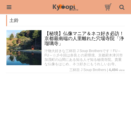
土鈴
【秘境】仏像マニア＆ネコ好き必訪！
京都最南端の人里離れた穴場寺院「浄
瑠璃寺」
汁物大好きな三杯目 J Soup Brothersです！FU～
FU～☆彡今回は奈良との府県境、京都府木津川市
加茂町の山間にある知る人ぞ知る秘境寺院。貴重
な仏像をはじめ、ネコ好きにもうれしいお寺。
三杯目 J Soup Brothers
|
4,494
view