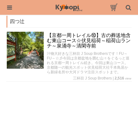
四つ辻
【京都一周トレイル⑩】古の葬送地含
む東山コース☆伏見稲荷～稲荷山ラン
チ～泉涌寺～清閑寺前
汁物大好きな三杯目 J Soup Brothersです！FU～
FU～☆彡今回は京都盆地を囲む山々をぐるっと巡
れる京都一周トレイル続き。今回は東山コース。
京都随一の観光スポット伏見稲荷大社千本鳥居か
ら新緑名所や大河ドラマ注目スポットまで。
三杯目 J Soup Brothers
|
2,516
view