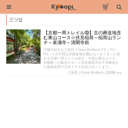
三ツ辻
【京都一周トレイル⑩】古の葬送地含
む東山コース☆伏見稲荷～稲荷山ラン
チ～泉涌寺～清閑寺前
汁物大好きな三杯目 J Soup Brothersです！FU～
FU～☆彡今回は京都盆地を囲む山々をぐるっと巡
れる京都一周トレイル続き。今回は東山コース。
京都随一の観光スポット伏見稲荷大社千本鳥居か
ら新緑名所や大河ドラマ注目スポットまで。
三杯目 J Soup Brothers
|
2,518
view