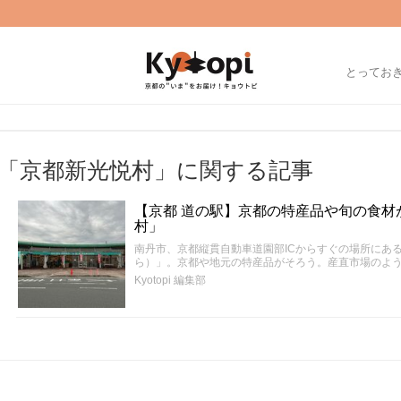
とってお
「京都新光悦村」に関する記事
【京都 道の駅】京都の特産品や旬の食材
村」
南丹市、京都縦貫自動車道園部ICからすぐの場所にあ
ら）」。京都や地元の特産品がそろう。産直市場のよ
Kyotopi 編集部