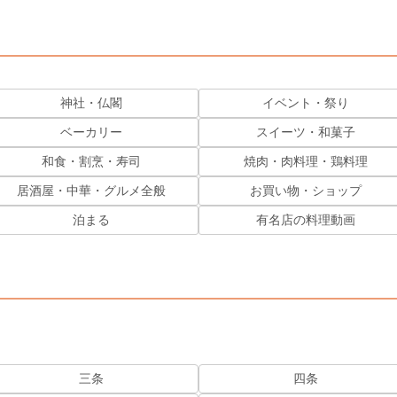
神社・仏閣
イベント・祭り
ベーカリー
スイーツ・和菓子
和食・割烹・寿司
焼肉・肉料理・鶏料理
居酒屋・中華・グルメ全般
お買い物・ショップ
泊まる
有名店の料理動画
三条
四条