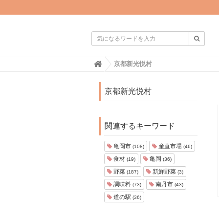

H
京都新光悦村
o
m
e
京都新光悦村
関連するキーワード
亀岡市
産直市場
(108)
(46)
食材
亀岡
(19)
(36)
野菜
新鮮野菜
(187)
(3)
調味料
南丹市
(73)
(43)
道の駅
(36)