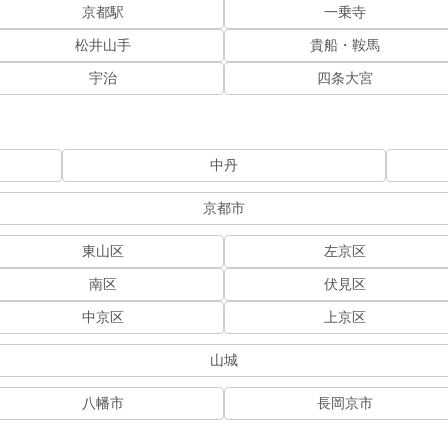
京都駅
一乗寺
松井山手
貴船・鞍馬
宇治
四条大宮
中丹
京都市
東山区
左京区
南区
伏見区
中京区
上京区
山城
八幡市
長岡京市