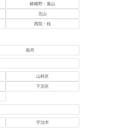
嵯峨野・嵐山
北山
西院・桂
南丹
山科区
下京区
宇治市