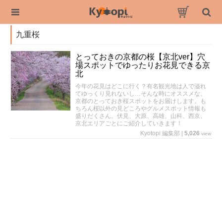
九重桜
とっておきの京都の桜【京北ver】穴
場スポットでゆったりお花見できる京
北
今年の花見はどこに行く？有名観光地は人で溢れ
てゆっくり見れないし…そんな時にオススメな、
京都のとっておき桜スポットをお届けします。も
ちろん桜以外の見どころやグルメスポット情報も
盛りだくさん。伏見、大原、高雄、山科、西京、
京北エリアごとにご紹介していきます！
Kyotopi 編集部
|
5,026
view