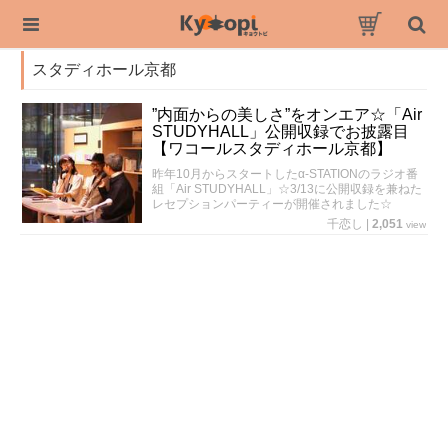
スタディホール京都
”内面からの美しさ”をオンエア☆「Air
STUDYHALL」公開収録でお披露目
【ワコールスタディホール京都】
昨年10月からスタートしたα-STATIONのラジオ番
組「Air STUDYHALL」☆3/13に公開収録を兼ねた
レセプションパーティーが開催されました☆
千恋し
|
2,051
view