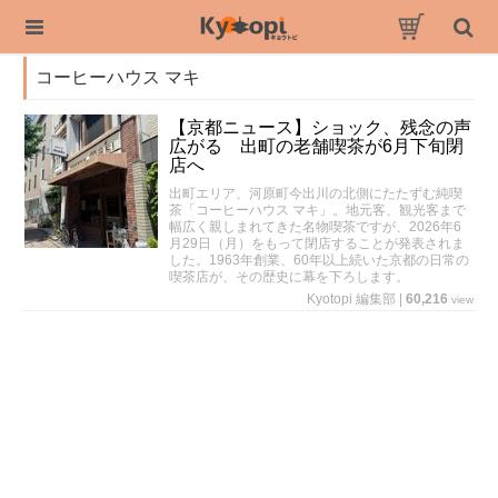
コーヒーハウス マキ
【京都ニュース】ショック、残念の声
広がる 出町の老舗喫茶が6月下旬閉
店へ
出町エリア、河原町今出川の北側にたたずむ純喫
茶「コーヒーハウス マキ」。地元客、観光客まで
幅広く親しまれてきた名物喫茶ですが、2026年6
月29日（月）をもって閉店することが発表されま
した。1963年創業、60年以上続いた京都の日常の
喫茶店が、その歴史に幕を下ろします。
Kyotopi 編集部
|
60,216
view