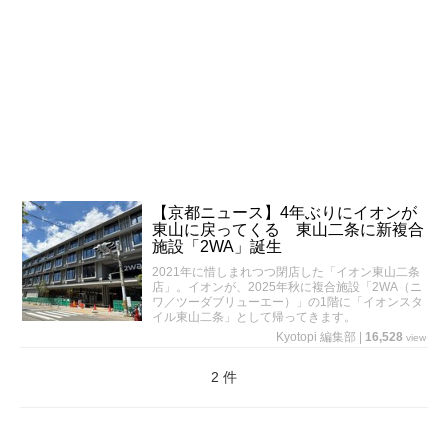
【京都ニュース】4年ぶりにイオンが
東山に戻ってくる 東山二条に新複合
施設「2WA」誕生
2021年に惜しまれつつ閉店した「イオン東山二条
店」。イオンが、2025年秋に複合施設「2WA（ニ
ワ／ツーダブリューエー）」の1階に「イオンスタ
イル東山二条」として帰ってきます。
Kyotopi 編集部
|
16,528
view
2 件