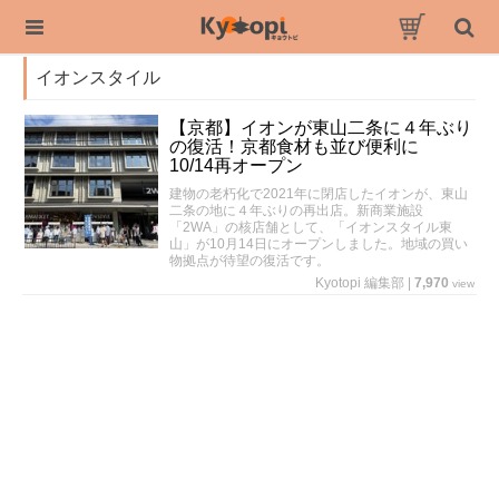
イオンスタイル
【京都】イオンが東山二条に４年ぶり
の復活！京都食材も並び便利に
10/14再オープン
建物の老朽化で2021年に閉店したイオンが、東山
二条の地に４年ぶりの再出店。新商業施設
「2WA」の核店舗として、「イオンスタイル東
山」が10月14日にオープンしました。地域の買い
物拠点が待望の復活です。
Kyotopi 編集部
|
7,970
view